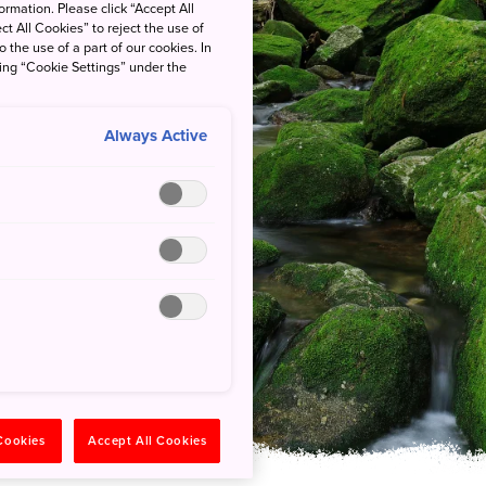
rmation. Please click “Accept All
ct All Cookies” to reject the use of
o the use of a part of our cookies. In
king “Cookie Settings” under the
Always Active
립공원
 Cookies
Accept All Cookies