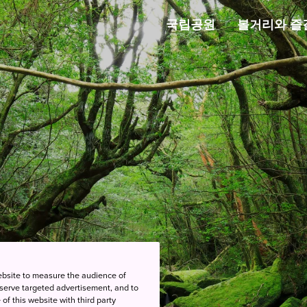
국립공원
볼거리와 즐
ebsite to measure the audience of
 serve targeted advertisement, and to
of this website with third party