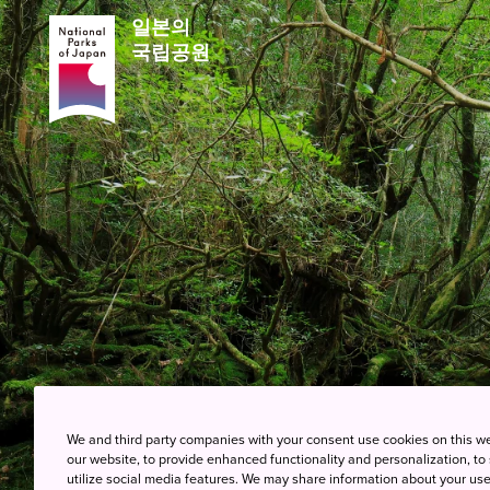
일본의
국립공원
We and third party companies with your consent use cookies on this w
our website, to provide enhanced functionality and personalization, to
utilize social media features. We may share information about your use 