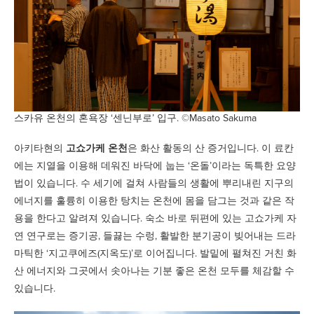
스카유 온천의 혼욕장 ‘센닌부로’ 입구. ©Masato Sakuma
아키타현의
고쇼가케 온천
은 화산 활동의 산 증거입니다. 이 료칸
에는 지열을 이용해 데워진 바닥에 눕는 ‘온돌’이라는 독특한 요양
법이 있습니다. 수 세기에 걸쳐 사람들의 생활에 뿌리내린 지구의
에너지를 훌륭히 이용한 탕치는 온천에 몸을 담그는 것과 같은 작
용을 한다고 알려져 있습니다. 숙소 바로 뒤편에 있는 고쇼가케 자
연 연구로는 증기공, 들끓는 수렁, 활발한 분기공이 빚어내는 드라
마틱한 ‘지고쿠에즈(지옥도)’로 이어집니다. 발밑에 펼쳐진 거친 화
산 에너지와 그곳에서 솟아나는 기분 좋은 온천 모두를 체감할 수
있습니다.