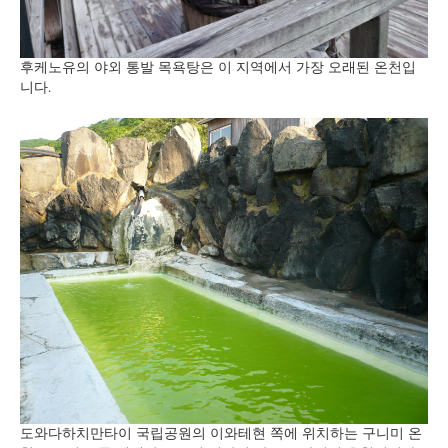
후케노유의 야외 통발 목욕탕은 이 지역에서 가장 오래된 온천입
니다.
도와다하치만타이 국립공원의 이와테현 쪽에 위치하는 구니미 온