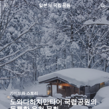
일본의 국립공원
JNTO
MENU
가이드와 스토리
도와다하치만타이 국립공원의