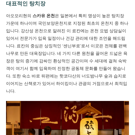
대표적인 탕치장
아오모리현의
스카유 온천
은 일본에서 특히 명성이 높은 탕치장
가운데 하나이며 국민보양온천지로 지정된 최초의 온천지 중 하나
입니다. 강산성 온천으로 알려진 이 료칸에는 온천 요법 상담실이
있어서 전문가가 입욕 일정이나 건강 관리에 대한 조언을 해드립
니다. 료칸의 중심은 상징적인 ‘센닌부로’로서 이곳은 전체를 편백
나무로 만든 대욕장입니다. 네 가지 다른 원천을 끌어온 드넓은 욕
장은 탕의 증기에 감싸인 환상적인 공간이며 수 세대에 걸쳐 숙박
객이 여기서 함께 입욕하며 진정한 공동체 문화를 만들어 왔습니
다. 또한 숙소 바로 뒤편에는 핫코다산의 너도밤나무 숲과 습지로
이어지는 산책로가 있어서 하이킹이나 관광의 거점으로서 최적입
니다.