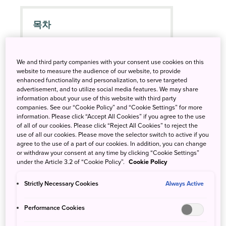
목차
수 세기에 걸친 탕치의 전통
We and third party companies with your consent use cookies on this
과거와 현재의 탕치 관습
website to measure the audience of our website, to provide
enhanced functionality and personalization, to serve targeted
혼욕 전통과 자연 요법
advertisement, and to utilize social media features. We may share
information about your use of this website with third party
대표적인 탕치장
companies. See our “Cookie Policy” and “Cookie Settings” for more
information. Please click “Accept All Cookies” if you agree to the use
of all of our cookies. Please click “Reject All Cookies” to reject the
use of all our cookies. Please move the selector switch to active if you
agree to the use of a part of our cookies. In addition, you can change
or withdraw your consent at any time by clicking “Cookie Settings”
under the Article 3.2 of “Cookie Policy”.
Cookie Policy
수 세기에 걸친 탕치의 전통
일본 전역에는 약 3,000곳의 온천지가 있는데 일본 환경성으로부
Strictly Necessary Cookies
Always Active
터 ‘국민보양온천지’로 지정된 곳은 불과 80여 군데입니다. 이 온천
Performance Cookies
들은 온천수가 요양에 적합하다는 특성과 주변 자연환경이 가져다
주는 회복력, 그리고 풍부한 수량을 인정받은 곳들입니다. 도와다