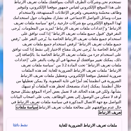
نستخدم نحن وشركات الطرف الثالث بموافقتك ملفات تعريف الارتباط
على هذا الموقع الإلكتروني لقياس جمهور موقعنا الإلكتروني، ولتوفير
وظائف محسّنة وتخصيص، ولعرض الإعلانات المستهدفة، ولاستخدام
ميزات وسائل التواصل الاجتماعي. قد نشارك معلومات حول استخدامك
لهذا الموقع الإلكتروني مع شركات خارجية. راجع ”سياسة ملفات تعريف
الارتباط“ و”إعدادات ملفات تعريف الارتباط“ لمزيد من المعلومات. يُرجى
النقر فوق ”قبول جميع ملفات تعريف الارتباط“ إذا كنت توافق على
استخدام جميع ملفات تعريف الارتباط الخاصة بنا. يُرجى النقر على ”رفض
جميع ملفات تعريف الارتباط“ لرفض استخدام جميع ملفات تعريف
الارتباط الخاصة بنا. يُرجى تحريك مفتاح الاختيار إلى نشط إذا كنت توافق
على استخدام جزء من ملفات تعريف الارتباط الخاصة بنا. بالإضافة إلى
ذلك، يمكنك تغيير موافقتك أو سحبها في أي وقت بالنقر على ”إعدادات
ملفات تعريف الارتباط“ تحت المادة 3.2 من ”سياسة ملفات تعريف
الارتباط“ ملفات تعريف الارتباط الضرورية للغاية: تُعد هذه الملفات
ضرورية لتشغيل موقعنا الإلكتروني، وتعطيل ملفات تعريف الارتباط
الضرورية في انظمتنا يُعد أمرًا في غاية الصعوبة. ولا يمكن تعطيلها من
خلال أنظمتنا. يمكنك إعداد متصفحك لحظر هذه الملفات أو تنبيهك
بشأنها، ولكن في هذه الحالة، قد لا تعمل بعض أجزاء الموقع بشكل صحيح
أو قد لا تتمكن من الوصول إلى بعض الوظائف. يجب على اصحاب البيانات
التواصل مع جهة الاتصال المذكورة في سياسة ملفات تعريف الارتباط في
حال عدم موافقتهم على معالجة ملفات تعريف الارتباط
سياسة ملفات
تعريف الارتباط
ملفات تعريف الارتباط الضرورية للغاية
نشط دائمًا