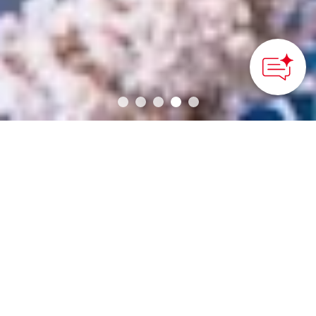
How can we
help you?
أقاليم اليابان
فورانو
جزيرة هوكايدو
سابورو
كوشيرو
تاكاياما
سادو
آوموري
منطقة توهوكو
كانازاوا
سينداي
كيوتو