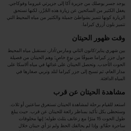
يوجد جسر يوصلك من جزيرة آكا إلى جزيرتي غيروما وفوكاجي.
يغفل الكثير من السائحين عن زيارة هذه الجُزُر، لكنها تستحق
الزيارة كونها تتميز بشواطئ جميلة والكثير من مياه المحيط التي
تتميز بلون أزرق كيراما.
وقت ظهور الحيتان
بين شهري يناير/كانون الثاني ومارس/آذار، تستقبل مياه المحيط
حول جزر كيراما ضيوفًا من نوعٍ خاصٍ؛ وهم الحيتان من فصيلة
الحوت الأحدب. وتحصل الحيتان على غذائها في مياه ألاسكا على
مدار العام، ثم تسبح إلى جزر كيراما لتلد وتربي صغارها في
المياه الدافئة.
مشاهدة الحيتان عن قرب
استعد للقيام برحلة لمشاهدة الحيتان تستغرق ساعتين أو ثلاث.
وستحظى بكل تأكيد بمناظر رائعة للحيتان عن قرب. حيث يبلغ
طول الحوت 15 مترًا مع زعانف بثلث طوله؛ إنها مخلوقات
ساحرة حقًا!و. وإذا لم يحالفك الحظ ولم ترَ أي حيتان خلال