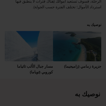
الرحلة، فسوف تستعيد أموالك (هناك فترات لا ينطبق فيها
استرداد الأموال؛ تختلف الفترة حسب الجولة).
نوصيك به
جزيرة زمامي (زاميجيما)
مسار جبال الألب تاتياما
كوروبي (توياما)
نوصيك به