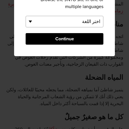
المشي الرائعة عبر التلال المغطاة بالأشجار، لكن حققت
جزيرة
multiple languages
زمامي
شهرتها بفضل شواطئها ذات الرمال الذهبية.
مناظر خلابة تحت الماء
اتجه نحو شرق ميناء زمامي سيرًا لمدة 20 دقيقة، وستصل إلى
Continue
شاطئ فوروزمامي. اتجه نحو الغرب للمسافة ذاتها وستصل إلى
شاطئ آما. ويتميز كلا الشاطئين بالجمال والمرافق الجيدة،
ومجموعة كبيرة من الشركات التي تقدم رحلات الغوص في
القوارب ذات القيعان الزجاجية، وتأجير معدات الغوص.
المياه الضحلة
يتميز شاطئ آما بمياهه الضحلة، مما يجعله محببًا للعائلات، ولكن
يعني ذلك أنك لا تتمكن من رؤية الشعاب المرجانية والحياة
البحرية إلا إذا قمت بالسباحة أكثر داخل المياه.
كل ما هو صغيرٌ جميلٌ