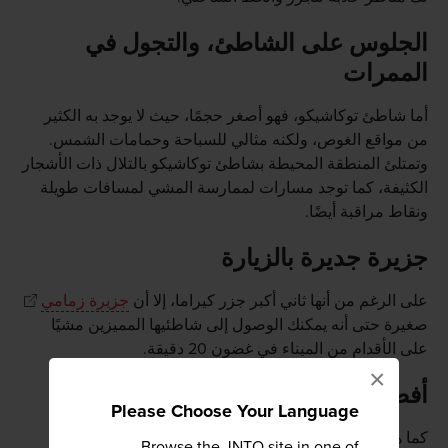
الجلوس على الشاطئ، والتجول في
الممرات
أما شاطئ توكاشيكو، فهو أصغر حجمًا، حيث لا يوجد به الكثير
من مواقع الغوص، ولكنه مثالي للسباحة وحمامات الشمس.
وتمتلئ المنطقة المحيطة بشاطئ توكاشيكو بالتلال ذات الأشجار
الكثيفة، كما توجد مسارات لممارسة المشي لمسافات طويلة
ونقاط مراقبة أيضًا.
جزيرة جديرة بالزيارة
على الرغم من أنها ثاني أكبر جزر كيراما، إلا أن
جزيرة زمامي
صغيرة حتى أنه يمكنك الوصول إلى شاطئيها المميزين مشيًا
على الأقدام من الميناء في غضون 20 دقيقة.
×
أفضل الشواطئ
Please Choose Your Language
كما هو الحال في جميع هذه الجزر، هناك الكثير من مسارات
Browse the JNTO site in one of