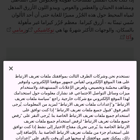
ومشاهدة الحيتان والغطس والغوص. ويبدو اللون الأزرق المذهل
لمياه المحيط حول هذه الجُزُر مميزًا للغاية حتى أن أحد الألوان
سُمي تيمنًا به - أزرق كيراما. معظم جُزُر كيراما غير مأهولة
بالسكان، والوجهات الأكثر شهرةً بها هي
توكاشيكي
و
زمامي
و
آكا
.
أنشطة ومعالم رائعة
نستخدم نحن وشركات الطرف الثالث بموافقتك ملفات تعريف الارتباط
على هذا الموقع الإلكتروني لقياس جمهور موقعنا الإلكتروني، ولتوفير
نخبة من أفضل الشواطئ الرملية في جزيرة أوكيناوا
وظائف محسّنة وتخصيص، ولعرض الإعلانات المستهدفة، ولاستخدام
الاستمتاع بأنشطة الغوص العميق والغطس السطحي
ميزات وسائل التواصل الاجتماعي. قد نشارك معلومات حول استخدامك
لهذا الموقع الإلكتروني مع شركات خارجية. راجع ”سياسة ملفات تعريف
الرائعة والمناسبة لكل المستويات
الارتباط“ و”إعدادات ملفات تعريف الارتباط“ لمزيد من المعلومات. يُرجى
مشاهدة الحوت الأحدب في فصل الشتاء
النقر فوق ”قبول جميع ملفات تعريف الارتباط“ إذا كنت توافق على
استخدام جميع ملفات تعريف الارتباط الخاصة بنا. يُرجى النقر على ”رفض
جميع ملفات تعريف الارتباط“ لرفض استخدام جميع ملفات تعريف
الارتباط الخاصة بنا. يُرجى تحريك مفتاح الاختيار إلى نشط إذا كنت توافق
على استخدام جزء من ملفات تعريف الارتباط الخاصة بنا. بالإضافة إلى
ذلك، يمكنك تغيير موافقتك أو سحبها في أي وقت بالنقر على ”إعدادات