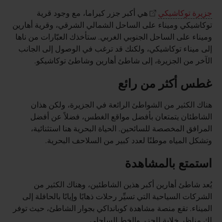
جزيرة توكاشيكي
هي أكبر جزر كيراما، مع وجود قرية
توكاشيكي وميناء على الساحل الشمالي الشرقي، وقرية أهارين
وميناء على الساحل الجنوبي الغربي. ستأخذك العبّارات من ناها
إلى ميناء توكاشيكي، ولكنك قد ترغب في الوصول إلى الجانب
الآخر من الجزيرة، إلى شاطئ أهارين وشاطئ توكاشيكو.
غطس أكثر من رائع
هناك الكثير من الشواطئ الرائعة في الجزيرة، ولكن هذان
الشاطئان يتمتعان بأفضل مواقع الغطس، فضلاً عن أفضل
المرافق المخصصة للسائحين. الحياة البحرية هنا استثنائية،
وتشكل المياه موطنًا لعدد كبير من السلاحف البحرية.
استمتع بالمشاهدة
يُعد شاطئ أهارين أكبر هذين الشاطئين، وهناك الكثير من
الشركات السياحية التي تسيِّر رحلات ذهابًا وإيابًا بالحافلة إلى
الميناء. تقع منصة مشاهدة كوبانداكي بجوار الشاطئ، حيث توفر
لك مناظر خلابة للجزر والخط الساحلي.