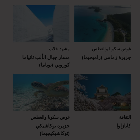
غوص سكوبا والغطس
مشهد خلاب
جزيرة زمامي (زاميجيما)
مسار جبال الألب تاتياما
كوروبي (توياما)
الثقافة
غوص سكوبا والغطس
كانازاوا
جزيرة توكاشيكي
(توكاشيكيجيما)