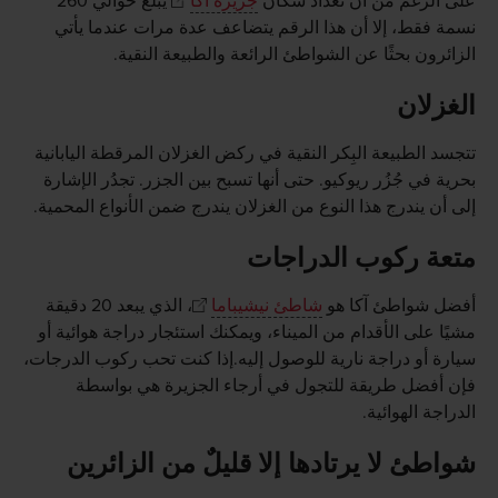
على الرغم من أن تعداد سكان
جزيرة آكا
يبلغ حوالي 260
نسمة فقط، إلا أن هذا الرقم يتضاعف عدة مرات عندما يأتي
الزائرون بحثًا عن الشواطئ الرائعة والطبيعة النقية.
الغزلان
تتجسد الطبيعة البِكر النقية في ركض الغزلان المرقطة اليابانية
بحرية في جُزُر ريوكيو. حتى أنها تسبح بين الجزر. تجدُر الإشارة
إلى أن يندرج هذا النوع من الغزلان يندرج ضمن الأنواع المحمية.
متعة ركوب الدراجات
أفضل شواطئ آكا هو
شاطئ نيشيباما
، الذي يبعد 20 دقيقة
مشيًا على الأقدام من الميناء، ويمكنك استئجار دراجة هوائية أو
سيارة أو دراجة نارية للوصول إليه.إذا كنت تحب ركوب الدرجات،
فإن أفضل طريقة للتجول في أرجاء الجزيرة هي بواسطة
الدراجة الهوائية.
شواطئ لا يرتادها إلا قليلٌ من الزائرين