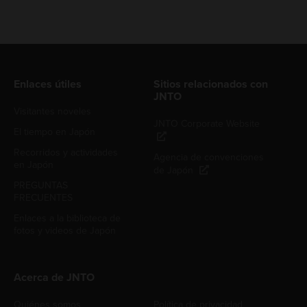
Enlaces útiles
Sitios relacionados con
JNTO
Visitantes noveles
JNTO Corporate Website
El tiempo en Japón
Recorridos y actividades
Agencia de convenciones
en Japón
de Japón
PREGUNTAS
FRECUENTES
Enlaces a la biblioteca de
fotos y videos de Japón
Acerca de JNTO
Quiénes somos
Política de privacidad