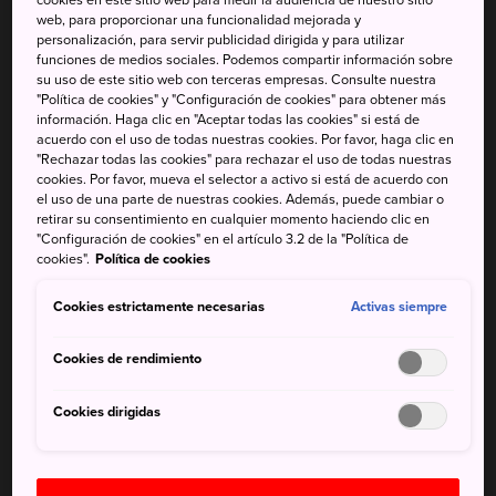
web, para proporcionar una funcionalidad mejorada y
varios edificios históricos del siglo XIX
personalización, para servir publicidad dirigida y para utilizar
Vistas nocturnas: se puede ver toda la ciudad
funciones de medios sociales. Podemos compartir información sobre
su uso de este sitio web con terceras empresas. Consulte nuestra
desde lo alto del mirador del monte Sarakura
"Política de cookies" y "Configuración de cookies" para obtener más
información. Haga clic en "Aceptar todas las cookies" si está de
acuerdo con el uso de todas nuestras cookies. Por favor, haga clic en
"Rechazar todas las cookies" para rechazar el uso de todas nuestras
cookies. Por favor, mueva el selector a activo si está de acuerdo con
Cómo llegar
el uso de una parte de nuestras cookies. Además, puede cambiar o
retirar su consentimiento en cualquier momento haciendo clic en
"Configuración de cookies" en el artículo 3.2 de la "Política de
JR Kokura es la estación principal de Kitakyushu y a ella
cookies".
Política de cookies
llegan líneas de trenes locales y del tren bala.
Cookies estrictamente necesarias
Activas siempre
En tren bala, Kokura está a unos 15 minutos de la estación
Cookies de rendimiento
de Hakata de la ciudad de Fukuoka. Desde la estación de
Kokura, los trenes y autobuses locales conectan con el
Cookies dirigidas
resto de la ciudad.
Hay vuelos internacionales hasta Kitakyushu y la aerolínea
StarFlyer tiene su sede en el aeropuerto de la ciudad.