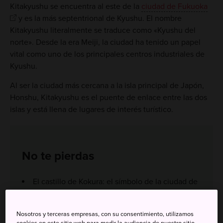
Kitakyushu se encuentra al este de la
ciudad de Fukuoka
y es la más septentrional de Kyushu. El nombre
Kitakyushu literalmente se traduce como «Kyushu del
norte». Desde la era Meiji, la ciudad ha tenido un papel
vital como uno de los principales centros industriales de
Kyushu.
Al ser la ciudad más cercana a la isla principal de Japón,
Honshu, Kitakyushu es el puente de enlace entre las dos
islas y está llena de lugares de interés turístico.
No te pierdas
El castillo de Kokura: el símbolo de la ciudad de
Kitakyushu, con una elegante torre de cinco pisos
que fue construida en el año 1602
Nosotros y terceras empresas, con su consentimiento, utilizamos
El área retro del Puerto de Moji: una zona con
cookies en este sitio web para medir la audiencia de nuestro sitio