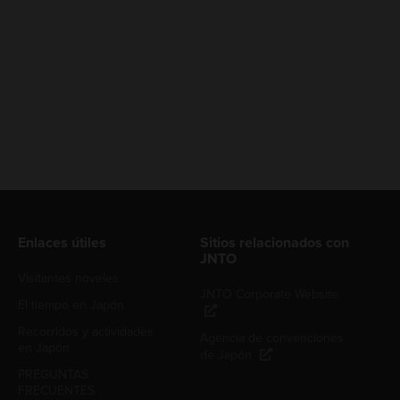
Enlaces útiles
Sitios relacionados con
JNTO
Visitantes noveles
JNTO Corporate Website
El tiempo en Japón
Recorridos y actividades
Agencia de convenciones
en Japón
de Japón
PREGUNTAS
FRECUENTES