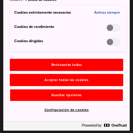
Cookies estrictamente necesarias
Activas siempre
Cookies de rendimiento
Cookies dirigidas
No te pierdas
Rechazarlas todas
El Festival Kamakura con sus mini-iglúes
iluminados
Aceptar todas las cookies
El Concurso Nacional de Fuegos Artificiales que
se celebra cada verano
Guardar opciones
Los cerezos en flor en el parque Mato a finales
de abril
Configuración de cookies