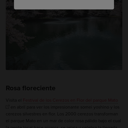
Rosa floreciente
Visita el
Festival de los Cerezos en Flor del parque Mato
en abril para ver los impresionante somei yoshino y los
cerezos silvestres en flor. Los 2000 cerezos transforman
el parque Mato en un mar de color rosa pálido bajo el cual
la gente local hace pícnics, se relaja y celebra la llegada