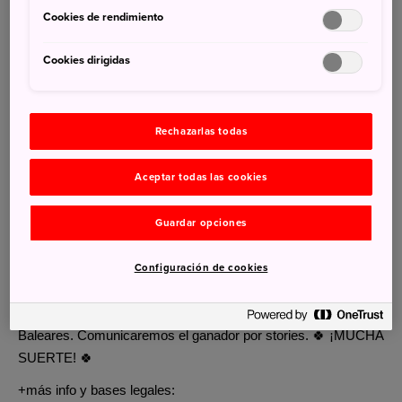
Cookies de rendimiento
☑️ Menciona a tu amigo/a más otaku.
☑️ Sigue a @visitjapan_es y @satoriediciones
Cookies dirigidas
☑️ No es obligatorio, pero si compartes el sorteo en stories
mencionándonos con #AdvientoJapón te lo agradecemos
Rechazarlas todas
mucho.
¿Sabías que...? Se cree que los primeros ejemplos de manga
Aceptar todas las cookies
japonés datan de los rollos de caricaturas de animales Ch
j
ō
ū
Jinbutsu Giga del siglo XII.
Guardar opciones
¡Puedes participar todas las veces que quieras (siempre
mencionando a personas diferentes) hasta el domingo 15 de
Configuración de cookies
diciembre de 2024 a las 23:59h (hora peninsular)! Sorteo
válido solo para el territorio español de la península e Islas
Baleares. Comunicaremos el ganador por stories. 🍀 ¡MUCHA
SUERTE! 🍀
+más info y bases legales: