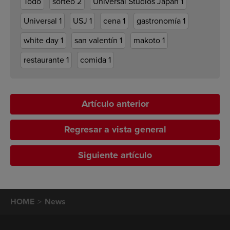
Todo
sorteo
2
Universal Studios Japan
1
Universal
1
USJ
1
cena
1
gastronomía
1
white day
1
san valentín
1
makoto
1
restaurante
1
comida
1
Artículo anterior
Regresar a vista general
Siguiente artículo
HOME
News