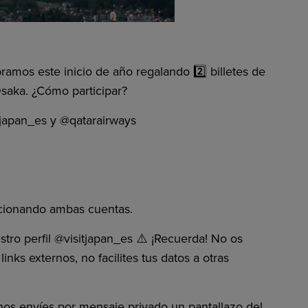
ramos este inicio de año regalando 2️⃣ billetes de
 Osaka. ¿Cómo participar?
tjapan_es y @‌qatarairways
ncionando ambas cuentas.
o perfil @‌visitjapan_es ⚠️ ¡Recuerda! No os
inks externos, no facilites tus datos a otras
 nos envíes por mensaje privado un pantallazo del