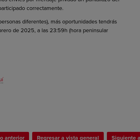
articipado correctamente.
ersonas diferentes), más oportunidades tendrás
rero de 2025, a las 23:59h (hora peninsular
uí
lo anterior
Regresar a vista general
Siguiente a