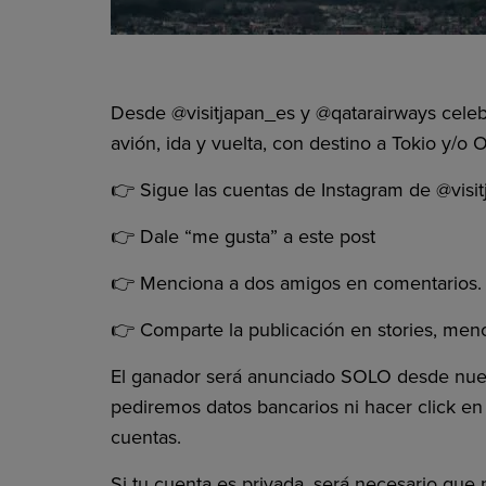
Desde @‌visitjapan_es y @‌qatarairways celeb
avión, ida y vuelta, con destino a Tokio y/o
👉 Sigue las cuentas de Instagram de @‌visi
👉 Dale “me gusta” a este post
👉 Menciona a dos amigos en comentarios.
👉 Comparte la publicación en stories, me
El ganador será anunciado SOLO desde nuestr
pediremos datos bancarios ni hacer click en l
cuentas.
Si tu cuenta es privada, será necesario que