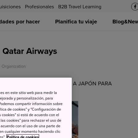
uisiciones
Profesionales
B2B Travel Learning
idades por hacer
Planifica tu viaje
Blog&News
n Qatar Airways
 Organization
cumplirlo! ¡SORTEAMOS VUELOS A JAPÓN PARA
es en este sitio web para medir la
ejorada y personalización, para
s. Podemos compartir información sobre
tica de cookies" y "Configuración de
 cookies" si está de acuerdo con el
 las cookies" para rechazar el uso de
de acuerdo con el uso de una parte de
 en cualquier momento haciendo clic
es".
Política de cookies