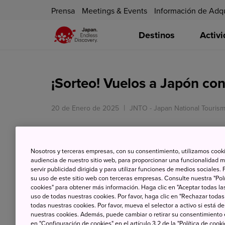
Prensa
Meetings & Events
Información de Adq
Destinos
Activ
¡Sorteo! Vuelos a Japón co
20 de Enero de 2025
JNTO - Japan National Tourism
✈️ ¿Sueñas con viajar a Japón? ¡Puedes 
DOS PERSONAS CON QATAR AIRWAYS! ✈️
Nosotros y terceras empresas, con su consentimiento, utilizamos cooki
audiencia de nuestro sitio web, para proporcionar una funcionalidad m
servir publicidad dirigida y para utilizar funciones de medios sociale
su uso de este sitio web con terceras empresas. Consulte nuestra "Polí
cookies" para obtener más información. Haga clic en "Aceptar todas las
uso de todas nuestras cookies. Por favor, haga clic en "Rechazar todas
todas nuestras cookies. Por favor, mueva el selector a activo si está 
nuestras cookies. Además, puede cambiar o retirar su consentimiento
en "Configuración de cookies" en el artículo 3.2 de la "Política de cooki