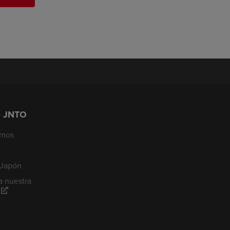
e JNTO
omos
 Japón
a nuestra