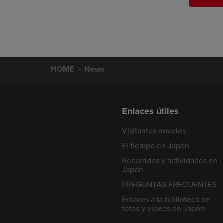
HOME
News
Enlaces útiles
Visitantes noveles
El tiempo en Japón
Recorridos y actividades en
Japón
PREGUNTAS FRECUENTES
Enlaces a la biblioteca de
fotos y videos de Japón