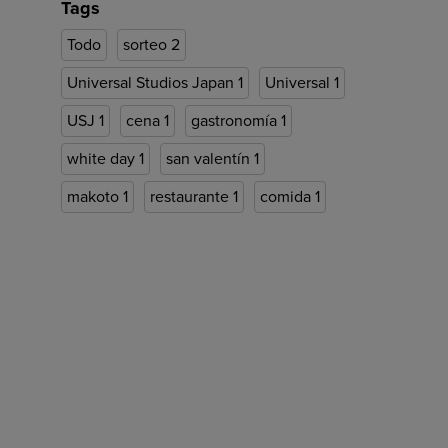
Tags
Todo
sorteo
2
Universal Studios Japan
1
Universal
1
USJ
1
cena
1
gastronomía
1
white day
1
san valentín
1
makoto
1
restaurante
1
comida
1