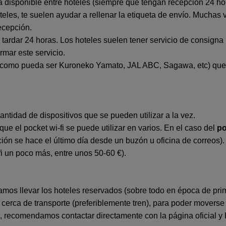
a disponible entre hoteles (siempre que tengan recepción 24 ho
oteles, te suelen ayudar a rellenar la etiqueta de envío. Muchas
recepción.
le tardar 24 horas. Los hoteles suelen tener servicio de consig
rmar este servicio.
(como pueda ser Kuroneko Yamato, JAL ABC, Sagawa, etc) que s
cantidad de dispositivos que se pueden utilizar a la vez.
ue el pocket wi-fi se puede utilizar en varios. En el caso del
po
ción se hace el último día desde un buzón u oficina de correos)
ifi un poco más, entre unos 50-60 €).
s llevar los hoteles reservados (sobre todo en época de prim
rca de transporte (preferiblemente tren), para poder moverse
, recomendamos contactar directamente con la página oficial 