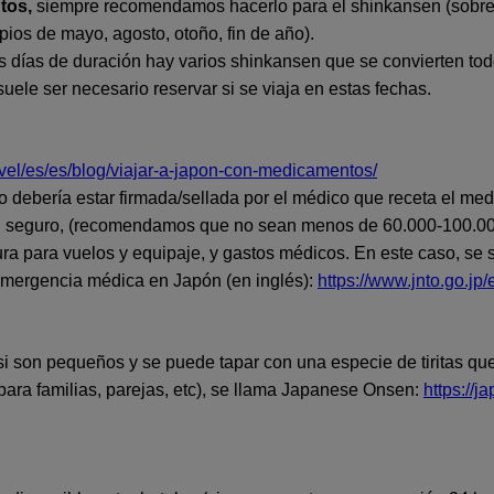
tos,
siempre recomendamos hacerlo para el shinkansen (sobre to
ios de mayo, agosto, otoño, fin de año).
os días de duración hay varios shinkansen que se convierten to
suele ser necesario reservar si se viaja en estas fechas.
avel/es/es/blog/viajar-a-japon-con-medicamentos/
o debería estar firmada/sellada por el médico que receta el me
uen seguro, (recomendamos que no sean menos de 60.000-100.00
a para vuelos y equipaje, y gastos médicos. En este caso, se su
emergencia médica en Japón (en inglés):
https://www.jnto.go.j
i son pequeños y se puede tapar con una especie de tiritas qu
 (para familias, parejas, etc), se llama Japanese Onsen:
https://