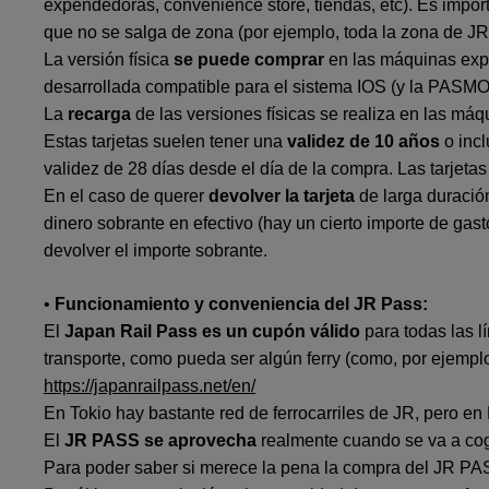
expendedoras, convenience store, tiendas, etc). Es impor
que no se salga de zona (por ejemplo, toda la zona de J
La versión física
se puede comprar
en las máquinas expen
desarrollada compatible para el sistema IOS (y la PASM
La
recarga
de las versiones físicas se realiza en las máq
Estas tarjetas suelen tener una
validez de 10 años
o incl
validez de 28 días desde el día de la compra. Las tarjet
En el caso de querer
devolver la tarjeta
de larga duración
dinero sobrante en efectivo (hay un cierto importe de gas
devolver el importe sobrante.
•
Funcionamiento y conveniencia del JR Pass:
El
Japan Rail Pass es un cupón válido
para todas las l
transporte, como pueda ser algún ferry (como, por ejempl
https://japanrailpass.net/en/
En Tokio hay bastante red de ferrocarriles de JR, pero en 
El
JR PASS se aprovecha
realmente cuando se va a coger
Para poder saber si merece la pena la compra del JR PAS