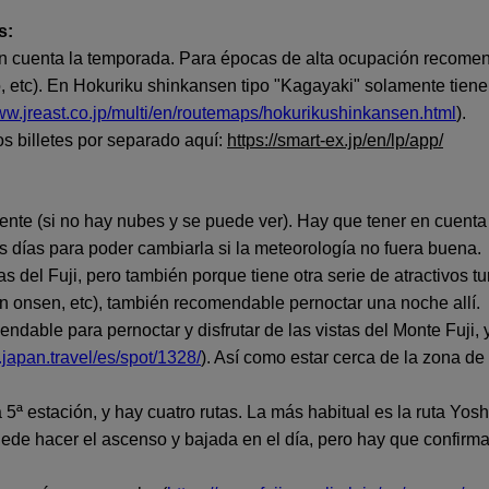
s:
n cuenta la temporada. Para épocas de alta ocupación recomend
, etc). En Hokuriku shinkansen tipo "Kagayaki" solamente tiene
www.jreast.co.jp/multi/en/routemaps/hokurikushinkansen.html
).
s billetes por separado aquí:
https://smart-ex.jp/en/lp/app/
ente (si no hay nubes y se puede ver). Hay que tener en cuenta
os días para poder cambiarla si la meteorología no fuera buena.
 del Fuji, pero también porque tiene otra serie de atractivos tu
on onsen, etc), también recomendable pernoctar una noche allí.
ndable para pernoctar y disfrutar de las vistas del Monte Fuji, 
.japan.travel/es/spot/1328/
). Así como estar cerca de la zona d
 5ª estación, y hay cuatro rutas. La más habitual es la ruta Yosh
de hacer el ascenso y bajada en el día, pero hay que confirmar