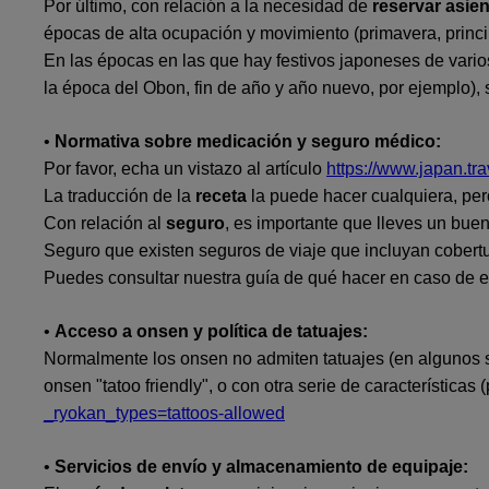
Por último, con relación a la necesidad de
reservar asien
épocas de alta ocupación y movimiento (primavera, princip
En las épocas en las que hay festivos japoneses de vari
la época del Obon, fin de año y año nuevo, por ejemplo), 
•
Normativa sobre medicación y seguro médico:
Por favor, echa un vistazo al artículo
https://www.japan.tr
La traducción de la
receta
la puede hacer cualquiera, per
Con relación al
seguro
, es importante que lleves un b
Seguro que existen seguros de viaje que incluyan cobertur
Puedes consultar nuestra guía de qué hacer en caso de 
•
Acceso a onsen y política de tatuajes:
Normalmente los onsen no admiten tatuajes (en algunos s
onsen "tatoo friendly", o con otra serie de características
_ryokan_types=tattoos-allowed
•
Servicios de envío y almacenamiento de equipaje: