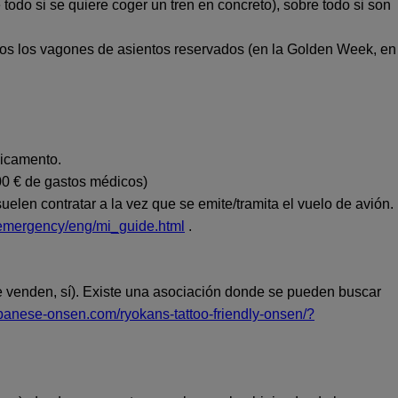
do si se quiere coger un tren en concreto), sobre todo si son
dos los vagones de asientos reservados (en la Golden Week, en
dicamento.
0 € de gastos médicos)
elen contratar a la vez que se emite/tramita el vuelo de avión.
p/emergency/eng/mi_guide.html
.
e venden, sí). Existe una asociación donde se pueden buscar
japanese-onsen.com/ryokans-tattoo-friendly-onsen/?