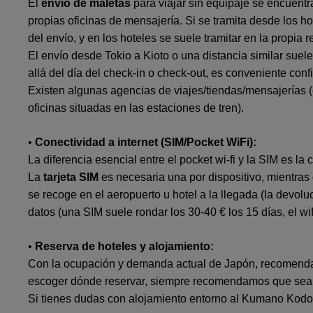
El
envío de maletas
para viajar sin equipaje se encuentr
propias oficinas de mensajería. Si se tramita desde los h
del envío, y en los hoteles se suele tramitar en la propia 
El envío desde Tokio a Kioto o una distancia similar sue
allá del día del check-in o check-out, es conveniente confi
Existen algunas agencias de viajes/tiendas/mensajerías 
oficinas situadas en las estaciones de tren).
•
Conectividad a internet (SIM/Pocket WiFi):
La diferencia esencial entre el pocket wi-fi y la SIM es la 
La
tarjeta SIM
es necesaria una por dispositivo, mientras q
se recoge en el aeropuerto u hotel a la llegada (la devolu
datos (una SIM suele rondar los 30-40 € los 15 días, el w
•
Reserva de hoteles y alojamiento:
Con la ocupación y demanda actual de Japón, recomendamo
escoger dónde reservar, siempre recomendamos que sea ce
Si tienes dudas con alojamiento entorno al Kumano Kodo