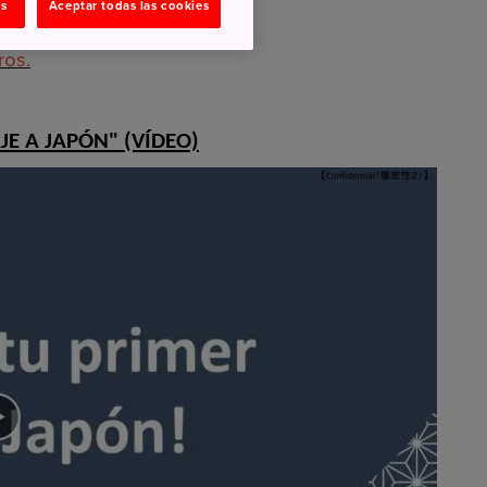
as
Aceptar todas las cookies
os viajeros en
FAQ
.
ros.
E A JAPÓN" (VÍDEO)