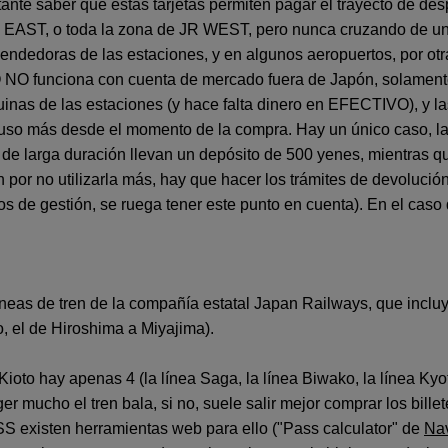
tante saber que estas tarjetas permiten pagar el trayecto de de
R EAST, o toda la zona de JR WEST, pero nunca cruzando de una
dedoras de las estaciones, y en algunos aeropuertos, por otra 
O NO funciona con cuenta de mercado fuera de Japón, solament
uinas de las estaciones (y hace falta dinero en EFECTIVO), y la
uso más desde el momento de la compra. Hay un único caso, la 
as de larga duración llevan un depósito de 500 yenes, mientras 
 por no utilizarla más, hay que hacer los trámites de devolución 
tos de gestión, se ruega tener este punto en cuenta). En el ca
íneas de tren de la compañía estatal Japan Railways, que incl
o, el de Hiroshima a Miyajima).
Kioto hay apenas 4 (la línea Saga, la línea Biwako, la línea Kyot
 mucho el tren bala, si no, suele salir mejor comprar los billet
S existen herramientas web para ello ("Pass calculator" de
Nav