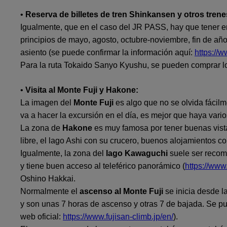
•
Reserva de billetes de tren Shinkansen y otros trene
Igualmente, que en el caso del JR PASS, hay que tener e
principios de mayo, agosto, octubre-noviembre, fin de año
asiento (se puede confirmar la información aquí:
https://
Para la ruta Tokaido Sanyo Kyushu, se pueden comprar lo
•
Visita al Monte Fuji y Hakone:
La imagen del
Monte Fuji
es algo que no se olvida fácilm
va a hacer la excursión en el día, es mejor que haya vari
La zona de
Hakone
es muy famosa por tener buenas vistas
libre, el lago Ashi con su crucero, buenos alojamientos c
Igualmente, la zona del
lago Kawaguchi
suele ser recome
y tiene buen acceso al teleférico panorámico (
https://www
Oshino Hakkai.
Normalmente el
ascenso al Monte Fuji
se inicia desde la
y son unas 7 horas de ascenso y otras 7 de bajada. Se pue
web oficial:
https://www.fujisan-climb.jp/en/
).