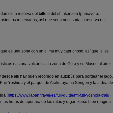
amos la reserva del billete del shinkansen (primavera,
 asientos reservados, así que sería necesaria la reserva de
 que es una zona con un clima muy caprichoso, así que, si se
rísticos (la zona volcánica, la zona de Gora y su Museo al aire
y desde allí hay buen recorrido en autobús para bordear el lago,
e Fuji-Yoshida y el parque de Arakurayama Sengen y la aldea de
ida (
https://www.japan.travel/es/fuji-guide/mt-fuji-yoshida-trail/
),
 las horas de apertura de las rutas y organizarse bien (página