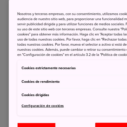
Nosotros y terceras empresas, con su consentimiento, utilizamos cooki
audiencia de nuestro sitio web, para proporcionar una funcionalidad m
servir publicidad dirigida y para utilizar funciones de medios sociale
su uso de este sitio web con terceras empresas. Consulte nuestra "Polí
cookies" para obtener más información. Haga clic en "Aceptar todas las
uso de todas nuestras cookies. Por favor, haga clic en "Rechazar todas
todas nuestras cookies. Por favor, mueva el selector a activo si está 
nuestras cookies. Además, puede cambiar o retirar su consentimiento
en "Configuración de cookies" en el artículo 3.2 de la "Política de cooki
Cookies estrictamente necesarias
No atendemos consultas presenciales en nuestra ofici
Cookies de rendimiento
Ahora puedes resolver tus dudas para viajar a Japón 
-
Queda prohibida la grabación y difusión de los sem
Cookies dirigidas
- JNTO no se hace responsable de las interpretacione
Configuración de cookies
- JNTO no se responsabiliza de los cambios o modifica
- Más información en nuestra
web
y en nuestras redes