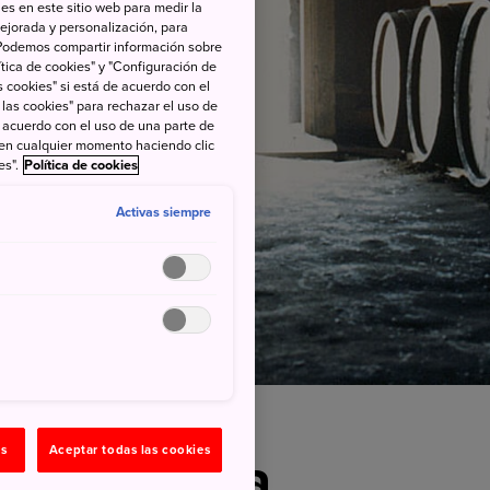
es en este sitio web para medir la
ejorada y personalización, para
s. Podemos compartir información sobre
tica de cookies" y "Configuración de
 cookies" si está de acuerdo con el
 las cookies" para rechazar el uso de
de acuerdo con el uso de una parte de
 en cualquier momento haciendo clic
es".
Política de cookies
Activas siempre
as
Aceptar todas las cookies
 sabor y la