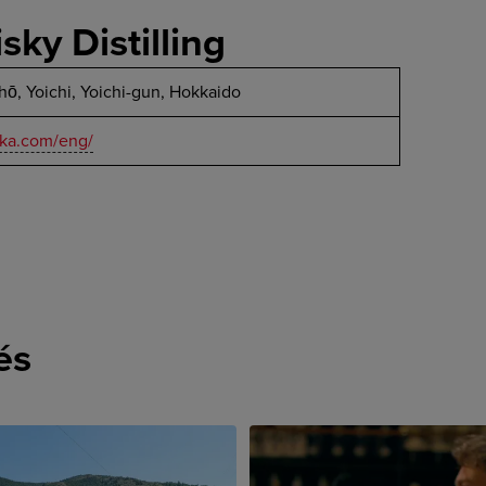
ky Distilling
ō, Yoichi, Yoichi-gun, Hokkaido
kka.com/eng/
és