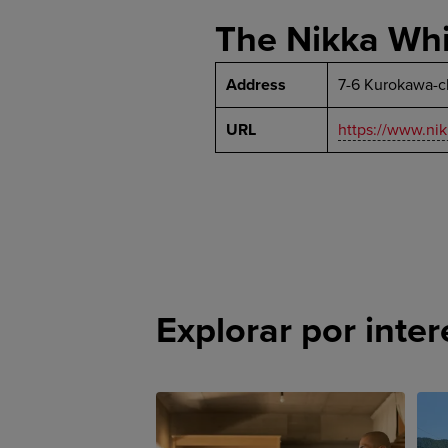
The Nikka Whis
Address
7-6 Kurokawa-ch
URL
https://www.ni
Explorar por inter