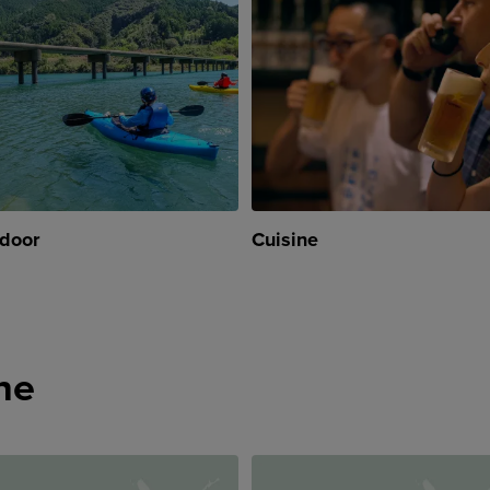
door
Cuisine
ne