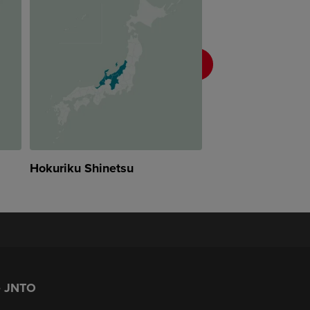
Hokuriku Shinetsu
Tokai
e JNTO