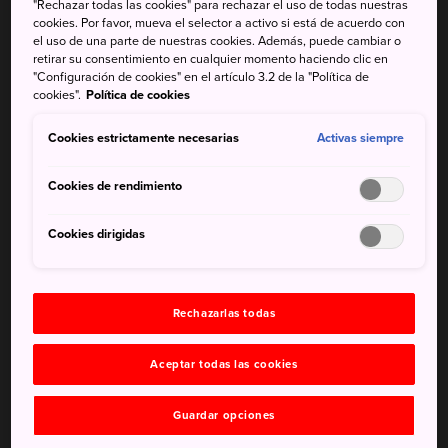
"Rechazar todas las cookies" para rechazar el uso de todas nuestras
cookies. Por favor, mueva el selector a activo si está de acuerdo con
El Castillo Atami, situado 120 metros sobre el nivel del
el uso de una parte de nuestras cookies. Además, puede cambiar o
mar, tiene un aspecto aparentemente histórico. Si bien
retirar su consentimiento en cualquier momento haciendo clic en
"Configuración de cookies" en el artículo 3.2 de la "Política de
está inspirado en los castillos que se erigieron durante el
cookies".
Política de cookies
período Momoyama (1568-1600), es uno de los castillos
más recientes de Japón, ya que se construyó en 1959.
Cookies estrictamente necesarias
Activas siempre
La vista desde la cima, sin embargo, es magnífica, y se
Cookies de rendimiento
pueden hacer muchas cosas divertidas.
Cómo llegar
Cookies dirigidas
Desde la estación de Atami, en la línea JR Tokaido, toma
el autobús turístico circular Yuyu hasta el Castillo Atami.
Rechazarlas todas
También puedes bajarte del autobús circular en la parada
Aceptar todas las cookies
de Marine Spa Atami y tomar el teleférico de Atami hasta
la estación superior. El castillo se encuentra a tan solo un
Guardar opciones
paseo.