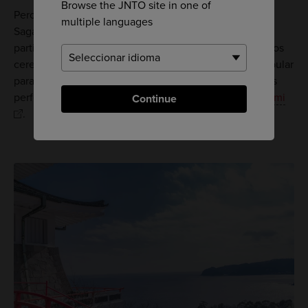
Browse the JNTO site in one of
Pero lo más destacado son las vistas de la bahía de
multiple languages
Sagami desde el último piso del castillo. Es
particularmente impresionante en primavera, cuando los
cerezos están en flor. El verano es otra época muy popular
para los visitantes, ya que la parte frontal del castillo es
perfecta para ver los
fuegos artificiales marinos de Atami
Continue
.