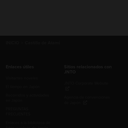
INICIO
Castillo de Atami
Enlaces útiles
Sitios relacionados con
JNTO
Visitantes noveles
JNTO Corporate Website
El tiempo en Japón
Recorridos y actividades
Agencia de convenciones
en Japón
de Japón
PREGUNTAS
FRECUENTES
Enlaces a la biblioteca de
fotos y videos de Japón