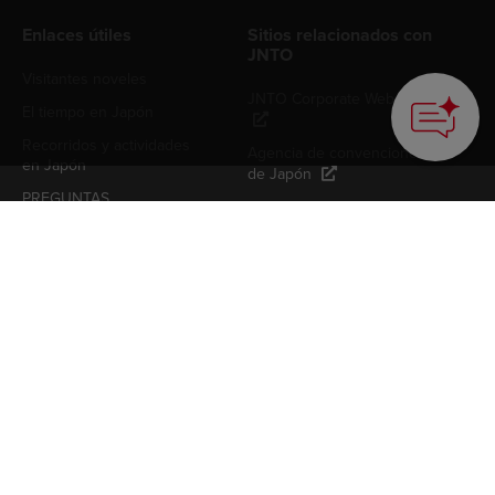
Enlaces útiles
Sitios relacionados con
JNTO
Visitantes noveles
JNTO Corporate Website
El tiempo en Japón
Recorridos y actividades
Agencia de convenciones
en Japón
de Japón
PREGUNTAS
FRECUENTES
Enlaces a la biblioteca de
fotos y videos de Japón
Acerca de JNTO
Quiénes somos
Política de privacidad
Contacto
Política de cookies
Newsletter Japón
Condiciones de uso
Suscríbete a nuestra