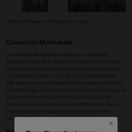
©National Museum of Western Art, Tokyo
Colección Matsukata
La Colección Matsukata, fundada por el industrial
Matsukata Kōjirō (1866-1950), constituye el núcleo de la
extraordinaria colección de este museo, compuesta por
más de 6.000 piezas. A lo largo de una década, desde
1916, Matsukata reunió hasta 10.000 objetos procedentes
de toda Europa. Aunque parte de esta fue incautada por el
gobierno francés al final de la II Guerra Mundial, los
objetos fueron devueltos a Japón en 1959. El museo se
creó preciasamente para conservar y exponer este
conjunto.
×