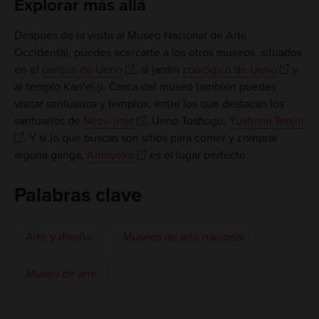
Explorar más allá
Después de la visita al Museo Nacional de Arte
Occidental, puedes acercarte a los otros museos, situados
en el
parque de Ueno
, al jardín
zoológico de Ueno
y
al templo Kan'ei-ji. Cerca del museo también puedes
visitar santuarios y templos, entre los que destacan los
santuarios de
Nezu-jinja
, Ueno Toshogu,
Yushima Tenjin
. Y si lo que buscas son sitios para comer y comprar
alguna ganga,
Ameyoko
es el lugar perfecto.
Palabras clave
Arte y diseño
Museos de arte nacional
Museo de arte