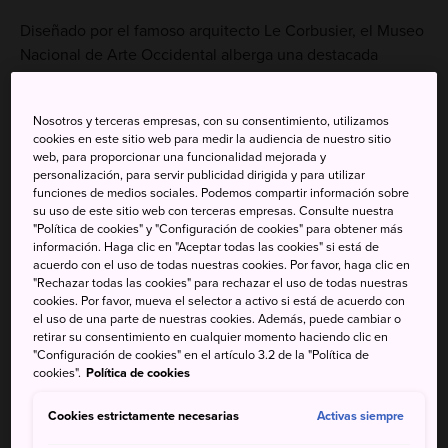
Diseñado por el famoso arquitecto Le Corbusier, el Museo
Nacional de Arte Occidental alberga una destacada
colección de arte occidental desde la Edad Media hasta
mediados del siglo XX, incluyendo obras de pintores y
Nosotros y terceras empresas, con su consentimiento, utilizamos
escultores como Edgar Degas, Vincent van Gogh y
cookies en este sitio web para medir la audiencia de nuestro sitio
Auguste Rodin.
web, para proporcionar una funcionalidad mejorada y
Esta institución es una obra de arte en sí mismo, ya que el
personalización, para servir publicidad dirigida y para utilizar
funciones de medios sociales. Podemos compartir información sobre
edificio principal fue diseñado por el célebre arquitecto
su uso de este sitio web con terceras empresas. Consulte nuestra
francés Le Corbusier.
"Política de cookies" y "Configuración de cookies" para obtener más
información. Haga clic en "Aceptar todas las cookies" si está de
acuerdo con el uso de todas nuestras cookies. Por favor, haga clic en
"Rechazar todas las cookies" para rechazar el uso de todas nuestras
cookies. Por favor, mueva el selector a activo si está de acuerdo con
No te pierdas
el uso de una parte de nuestras cookies. Además, puede cambiar o
retirar su consentimiento en cualquier momento haciendo clic en
"Configuración de cookies" en el artículo 3.2 de la "Política de
Edificio principal diseñado por Le Corbusier
cookies".
Política de cookies
Colección de arte moderno francés centrada en
Cookies estrictamente necesarias
Activas siempre
la Colección Matsukata