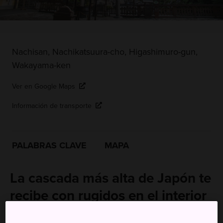
Nachisan, Nachikatsuura-cho, Higashimuro-gun,
Wakayama-ken
Ver en Google Maps
Información de transporte
PALABRAS CLAVE
MAPA
La cascada más alta de Japón te
recibe con rugidos en el interior
de un bosque virgen sagrado