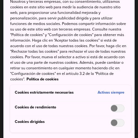
Nosotros y terceras empresas, con su consentimiento, utilizamos
La cascada Nachi se encuentra dentro de un bosque
cookies en este sitio web para medir la audiencia de nuestro sitio
web, para proporcionar una funcionalidad mejorada y
virgen perenne y es la mayor cascada de Japón, con una
personalización, para servir publicidad dirigida y para utilizar
caída permanente de 133 metros.
funciones de medios sociales. Podemos compartir información sobre
su uso de este sitio web con terceras empresas. Consulte nuestra
Tanto creyentes como no creyentes podrán vivir una
"Política de cookies" y "Configuración de cookies" para obtener más
información. Haga clic en "Aceptar todas las cookies" si está de
experiencia mística con el sonido atronador del agua que
acuerdo con el uso de todas nuestras cookies. Por favor, haga clic en
se precipita cascada abajo cada segundo.
"Rechazar todas las cookies" para rechazar el uso de todas nuestras
cookies. Por favor, mueva el selector a activo si está de acuerdo con
el uso de una parte de nuestras cookies. Además, puede cambiar o
retirar su consentimiento en cualquier momento haciendo clic en
"Configuración de cookies" en el artículo 3.2 de la "Política de
No te pierdas
cookies".
Política de cookies
Cookies estrictamente necesarias
Activas siempre
El poder y la majestuosidad de la cascada más
alta de Japón
Cookies de rendimiento
En la base de la cascada, podrás visitar el
mirador por 300 yenes, y por 100 yenes más,
Cookies dirigidas
podrás saborear el agua pura de la cascada, que se
dice que concede buena suerte y longevidad