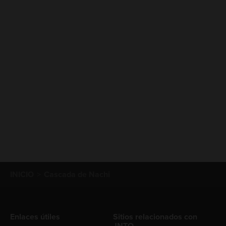
INICIO
Cascada de Nachi
Enlaces útiles
Sitios relacionados con
JNTO