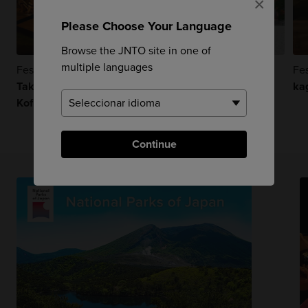
×
Please Choose Your Language
Browse the JNTO site in one of
multiple languages
Festivales Y Eventos
Festivales Y Eventos
Fes
Takigi Noh (templo
Takigi Noh (santuario
ka
Kofukuji)
Heian-jingu)
Continue