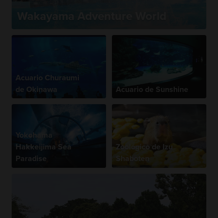
Wakayama Adventure World
Acuario Churaumi
de Okinawa
Acuario de Sunshine
Yokohama
Hakkeijima Sea
Zoológico de Izu
Paradise
Shaboten