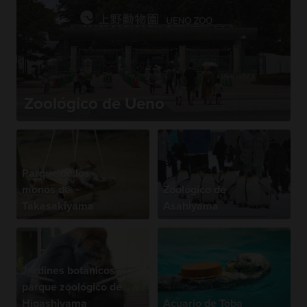
Zoológico de Ueno
Parque de los
monos de
Zoológico de
Takasakiyama
Asahiyama
Jardines botánicos y
parque zoológico de
Higashiyama
Acuario de Toba