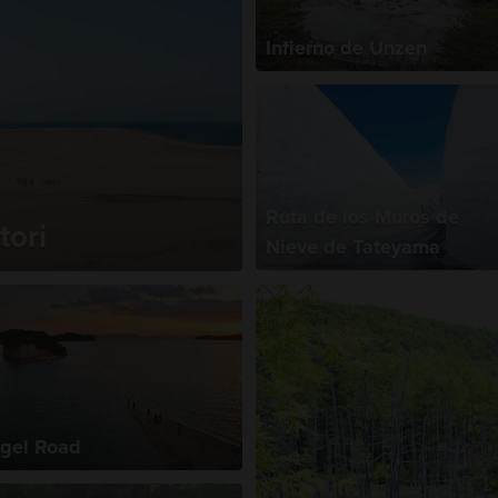
Infierno de Unzen
Ruta de los Muros de
tori
Nieve de Tateyama
gel Road