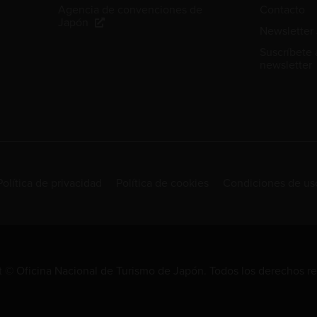
Agencia de convenciones de
Contacto
Japón
Newsletter
Suscríbete 
newsletter
Política de privacidad
Política de cookies
Condiciones de us
 © Oficina Nacional de Turismo de Japón. Todos los derechos r