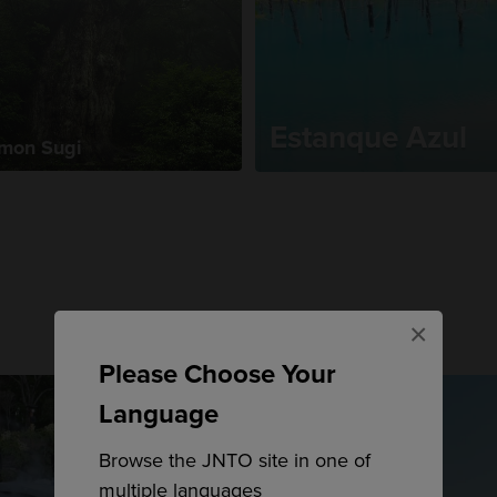
Estanque Azul
mon Sugi
×
Please Choose Your
Language
Browse the JNTO site in one of
multiple languages