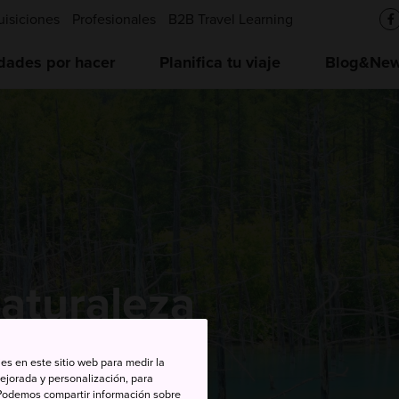
uisiciones
Profesionales
B2B Travel Learning
idades por hacer
Planifica tu viaje
Blog&News
naturaleza
es en este sitio web para medir la
ejorada y personalización, para
s. Podemos compartir información sobre