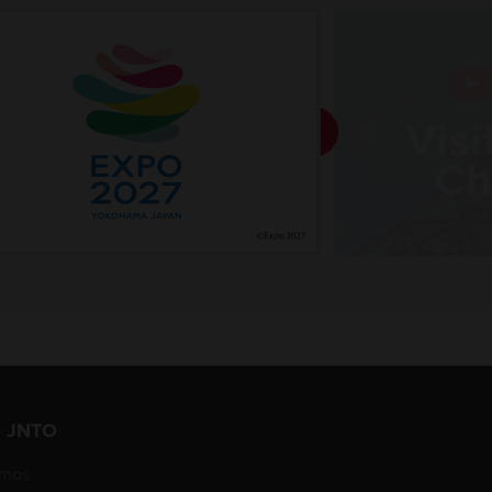
e JNTO
omos