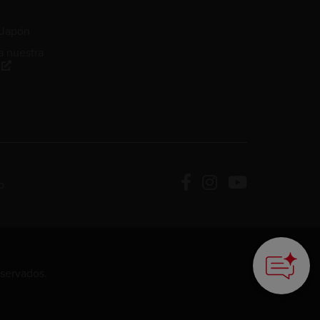
 Japón
a nuestra
o
How can we
help you?
eservados.