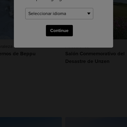
Continue
raleza
Atracciones
iernos de Beppu
Salón Conmemorativo del
Desastre de Unzen