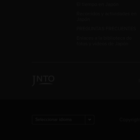
El tiempo en Japón
Recorridos y actividades en
Japón
PREGUNTAS FRECUENTES
Enlaces a la biblioteca de
fotos y videos de Japón
Copyright