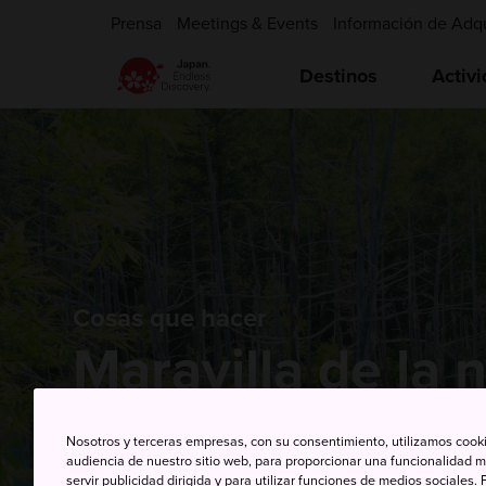
Prensa
Meetings & Events
Información de Adq
Destinos
Activ
Cosas que hacer
Maravilla de la 
Nosotros y terceras empresas, con su consentimiento, utilizamos cooki
audiencia de nuestro sitio web, para proporcionar una funcionalidad m
servir publicidad dirigida y para utilizar funciones de medios sociale