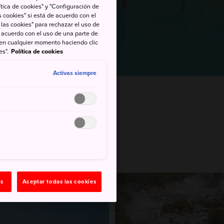
tica de cookies" y "Configuración de
 cookies" si está de acuerdo con el
 las cookies" para rechazar el uso de
de acuerdo con el uso de una parte de
 en cualquier momento haciendo clic
es".
Política de cookies
Activas siempre
pón
Maravilla de la naturaleza
principales
as
Aceptar todas las cookies