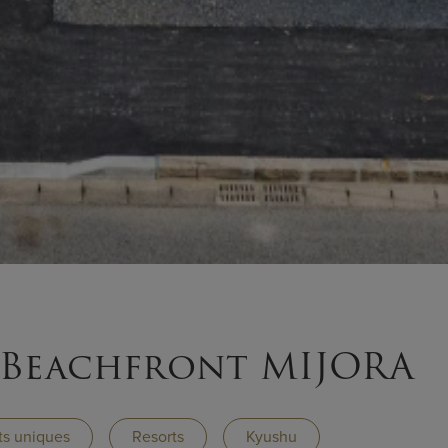
 Beachfront MIJORA
s uniques
Resorts
Kyushu