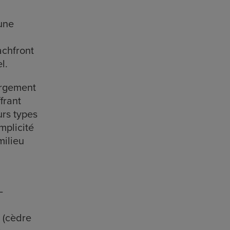
une
achfront
l.
ergement
frant
urs types
mplicité
milieu
–
 (cèdre