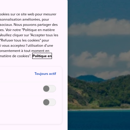
cookies sur ce site web pour mesurer
ersonnalisation améliorées, pour
as sociaux. Nous pouvons partager des
es. Voir notre "Politique en matière
euillez cliquer sur "Accepter tous les
 "Refuser tous les cookies" pour
si vous acceptez l'utilisation d'une
e consentement à tout moment en
 matière de cookies".
Politique en
Toujours actif