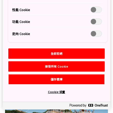
士》的取景場地。
性能 Cookie
作為九十九島的玄關口，九十九島珍珠海洋遊覽區內有多
種特色遊樂活動，包括巡遊九十九島的遊覽船、體驗掌舵
功能 Cookie
與航海樂趣的帆船航行，還有浪漫的日落觀光遊等等，還
可以來一場與眾不同的無人島之旅。另外，水族館海閃閃
定向 Cookie
的採珍珠體驗活動也很受旅客歡迎，在活動中取出的珍珠
可以帶回家，亦可即場加工成心儀的首飾、手機掛繩等
（需另收費），館內亦設有商店可供旅客選購海洋主題商
品。來到長崎，除了要品嚐佐世保名產檸檬牛排、佐世保
全部拒絕
漢堡外，每年11月和2月在這裏舉行的美食節也值得推
薦，可以品嚐到美味的九十九島特產蠔。
接受所有 Cookie
儲存選擇
Cookie 设置