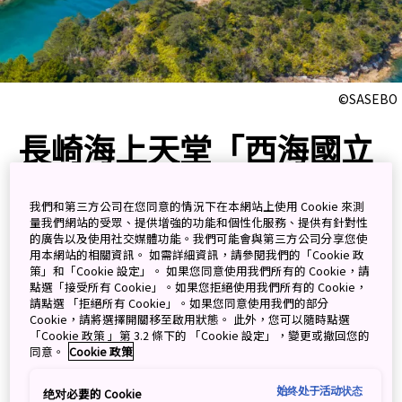
©SASEBO
長崎海上天堂「西海國立
公園九十九島」珍珠海洋
遊覽之旅
我們和第三方公司在您同意的情況下在本網站上使用 Cookie 來測
量我們網站的受眾、提供增強的功能和個性化服務、提供有針對性
的廣告以及使用社交媒體功能。我們可能會與第三方公司分享您使
用本網站的相關資訊。 如需詳細資訊，請參閱我們的「Cookie 政
乘坐九十九島遊覽船穿梭絕景群
策」和「Cookie 設定」。 如果您同意使用我們所有的 Cookie，請
點選「接受所有 Cookie」。如果您拒絕使用我們所有的 Cookie，
島 同時暢玩海上樂園
請點選 「拒絕所有 Cookie」。如果您同意使用我們的部分
Cookie，請將選擇開關移至啟用狀態。 此外，您可以隨時點選
「Cookie 政策 」第 3.2 條下的 「Cookie 設定」，變更或撤回您的
西海國立公園九十九島位於日本長崎縣佐世保市，這片蔚
同意。
Cookie 政策
藍色的大海中散佈著多個島嶼，宛如一幅美麗的畫卷。其
始终处于活动状态
中石岳展望台更是著名的拍攝景點，是電影《最後的武
绝对必要的 Cookie