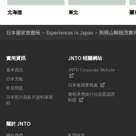
北海道
東北
關
日本國家旅遊局
Experiences in Japan
到岡山縣桃茂實
實用資訊
JNTO 相關網站
基本資訊
JNTO Corporate Website
日本天氣
日本會議事務處
常見問題
遊程承攬旅行社品質認證
日本照片與影片資料庫連
制度
結
關於 JNTO
關於我們
私隱政策