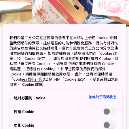
到岡山縣桃茂實苑採摘新
我們和第三方公司在您同意的情況下在本網站上使用 Cookie 來測
量我們網站的受眾、提供增強的功能和個性化服務、提供有針對性
鮮白桃、麝香葡萄！
的廣告以及使用社交媒體功能。我們可能會與第三方公司分享您使
用本網站的相關資訊。 如需詳細資訊，請參閱我們的「Cookie 政
策」和「Cookie 設定」。 如果您同意使用我們所有的 Cookie，請
小朋友也可參與！品嚐晴天之國
點選「接受所有 Cookie」。如果您拒絕使用我們所有的 Cookie，
請點選 「拒絕所有 Cookie」。如果您同意使用我們的部分
的甜美水果
Cookie，請將選擇開關移至啟用狀態。 此外，您可以隨時點選
「Cookie 政策 」第 3.2 條下的 「Cookie 設定」，變更或撤回您的
同意。
Cookie 政策
夏秋到岡山旅遊，當然不容錯過當季的白桃及葡萄，而若
始终处于活动状态
绝对必要的 Cookie
想品嚐到新鮮的當季水果的話，建議不妨直接到觀光農場
進行摘採體驗。岡山大型觀光農場「桃茂實苑」栽種了23
性能 Cookie
種桃及4種葡萄，當中最受歡迎的便是岡山名產「清水白
桃」及「晴王麝香葡萄」，另外還有多種岡山白桃、貓眼
功能 Cookie
葡萄、瀨戶巨人葡萄等，單看已經流口水。