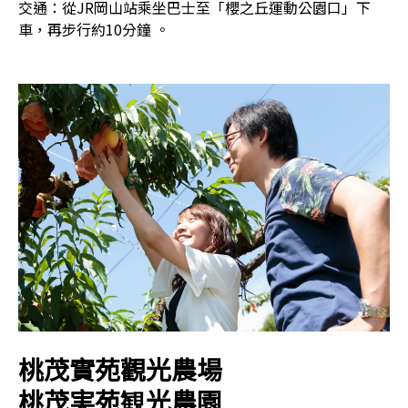
交通：從JR岡山站乘坐巴士至「櫻之丘運動公園口」下
車，再步行約10分鐘 。
桃茂實苑觀光農場
桃茂実苑観光農園