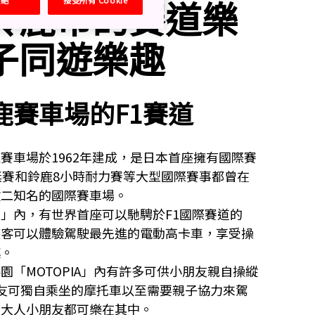
鈴鹿市的賽道樂
子同遊樂趣
鹿賽車場的F1賽道
賽車場於1962年建成，是日本首座擁有國際賽
獎賽和鈴鹿8小時耐力賽等大型國際賽事都曾在
數二知名的國際賽車場。
」內，有世界首座可以馳騁於F1國際賽道的
遊客可以體驗駕駛最先進的電動高卡車，享受操
趣。
園「MOTOPIA」內有許多可供小朋友親自操縱
友可獨自乘坐的摩托車以至需要親子協力來駕
是大人小朋友都可樂在其中。