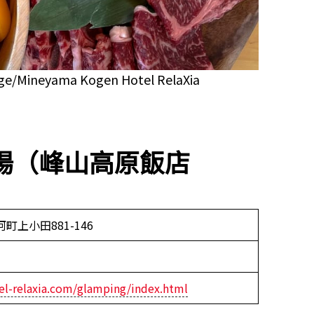
ge/Mineyama Kogen Hotel RelaXia
場（峰山高原飯店
町上小田881-146
el-relaxia.com/glamping/index.html