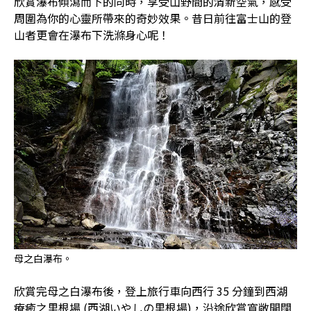
欣賞瀑布傾瀉而下的同時，享受山野間的清新空氣，感受
周圍為你的心靈所帶來的奇妙效果。昔日前往富士山的登
山者更會在瀑布下洗滌身心呢！
母之白瀑布。
欣賞完母之白瀑布後，登上旅行車向西行 35 分鐘到西湖
療癒之里根場 (西湖いやしの里根場)，沿途欣賞寬敞開闊