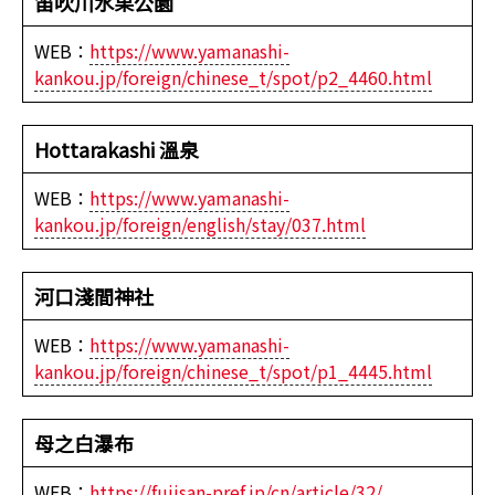
笛吹川水果公園
WEB：
https://www.yamanashi-
kankou.jp/foreign/chinese_t/spot/p2_4460.html
Hottarakashi 溫泉
WEB：
https://www.yamanashi-
kankou.jp/foreign/english/stay/037.html
河口淺間神社
WEB：
https://www.yamanashi-
kankou.jp/foreign/chinese_t/spot/p1_4445.html
母之白瀑布
WEB：
https://fujisan-pref.jp/cn/article/32/