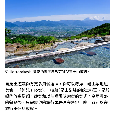
從 Hottarakashi 溫泉的露天風呂可眺望富士山景觀。
自駕出遊讓你有更多用餐選擇，你可以考慮一嚐山梨地道
美食—「餺飥 (Hoto)」。餺飥是山梨縣的鄉土料理，是於
鍋內放進扁麵、蔬菜和以味噌調味燉煮的菜式。享用豐盛
的餐點後，只需將你的旅行車停泊在營地，晚上就可以在
旅行車休息放鬆。