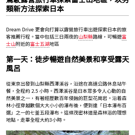
類新方法探索日本
Dream Drive 更會向打算以露營旅行車出遊探索日本的旅
客推薦行程。當中包括三日兩夜的
山梨縣
路線，可暢遊
富
士山
附近的
富士五湖
地區
第一天：徒步暢遊自然美景和享受露天
風呂
從東京出發到山梨縣西澤溪谷，沿途在高速公路休息站午
餐，全程約 2.5 小時。西澤溪谷是日本眾多令人心動的自
然美景之一，有著經歷數百年侵蝕的巨型花崗岩。沿着森
林小徑穿越數個大大小小的瀑布後，便到達「日本瀑布百
選」之一的七釜五段瀑布。這條茂密林道是森林浴的理想
地點，走畢全程大約3小時。