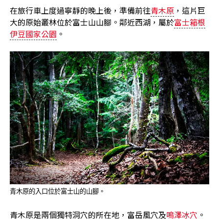
在旅行車上度過寧靜的晚上後，準備前往
青木原
，這片巨
大的原始叢林位於富士山山腳。鄰近西湖，屬於
富士箱根
伊豆國家公園
。
青木原的入口位於富士山的山腳。
青木原是兩個獨特洞穴的所在地，富岳風穴及
鳴澤冰穴
。