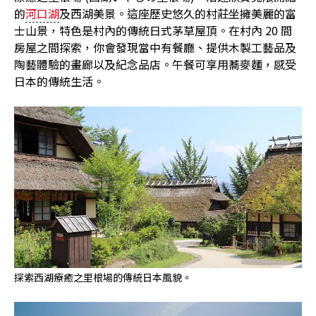
的
河口湖
及西湖美景。這座歷史悠久的村莊坐擁美麗的富
士山景，特色是村內的傳統日式茅草屋頂。在村內 20 間
房屋之間探索，你會發現當中有餐廳、提供木製工藝品及
陶藝體驗的畫廊以及紀念品店。午餐可享用蕎麥麵，感受
日本的傳統生活。
探索西湖療癒之里根場的傳統日本風貌。