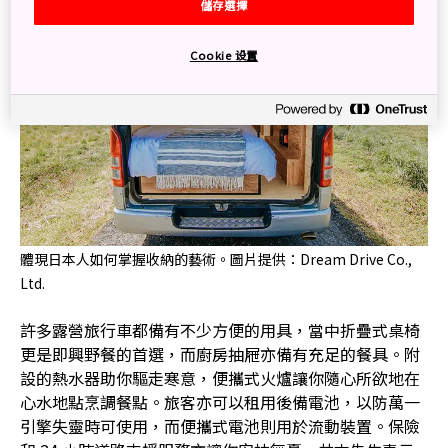
儲存選擇
Cookie 设置
體現日本人如何掌握收納的藝術。圖片提供：Dream Drive Co.,
Ltd.
許多露營旅行車都備有不少方便的用具，當中折疊式桌椅
更是即興野餐的首選，而廚房抽屜亦備有充足的餐具。附
設的熱水器助你驅走寒意，便攜式火爐讓你隨心所欲地在
心水地點烹調餐點。旅客亦可以租用後備電池，以防萬一
引擎失靈時可使用，而便攜式電池則用於流動裝置。保險