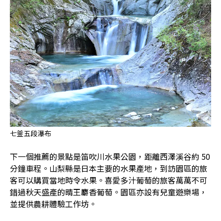
七釜五段瀑布
下一個推薦的景點是笛吹川水果公園，距離西澤溪谷約 50
分鐘車程。山梨縣是日本主要的水果產地，到訪園區的旅
客可以購買當地時令水果。喜愛多汁葡萄的旅客萬萬不可
錯過秋天盛產的晴王麝香葡萄。園區亦設有兒童遊樂場，
並提供農耕體驗工作坊。