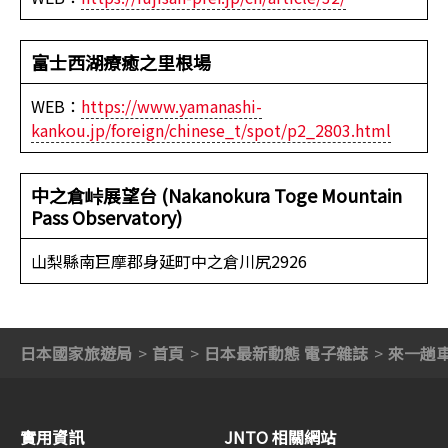
富士西湖療癒之里根場
WEB：
https://www.yamanashi-
kankou.jp/foreign/chinese_t/spot/p2_2803.html
中之倉峠展望台 (Nakanokura Toge Mountain
Pass Observatory)
山梨縣南巨摩郡身延町中之倉川尻2926
日本國家旅遊局
首頁
日本最新動態 電子雜誌
來一趟車
實用資訊
JNTO 相關網站