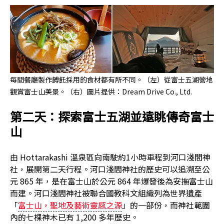
每間餐廳製作餺飥採用的食材都有所不同。（左）從富士五湖營地
觀賞富士山美景。（右）圖片提供：Dream Drive Co., Ltd.
第二天：探索富士五湖並遠眺傳奇富士
山
由 Hottarakashi 溫泉區向南駛約1小時車程到河口淺間神
社，展開第二天行程。河口淺間神社的歷史可以追溯至公
元 865 年，是在富士山於公元 864 年爆發後為安撫富士山
而建。河口淺間神社被聯合國教科文組織列為世界遺產
「
富士山，聖地及藝術靈感之源
」的一部份，而神社範圍
內的七棵神木已有 1,200 多年歷史。