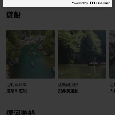
遊船
活動與探險
活動與探險
活
鬼怒川遊船
猊鼻溪遊船
大
運河遊船