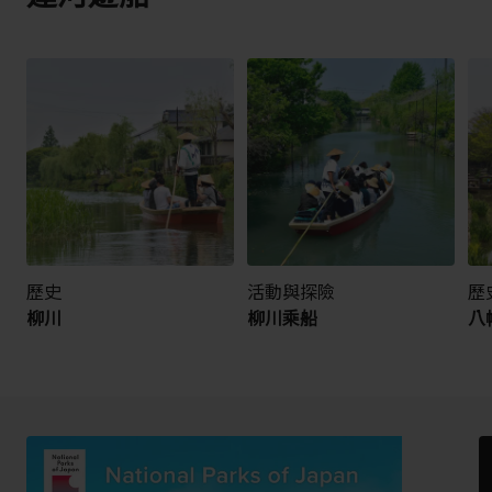
歷史
活動與探險
歷
柳川
柳川乘船
八