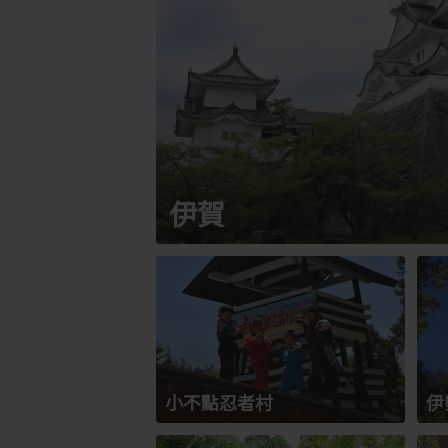
伊賀
小不點忍者村
伊