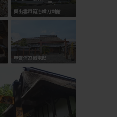
奧出雲風箱冶鐵刀劍館
甲賀流忍術宅邸