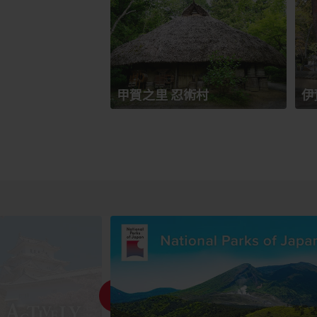
甲賀之里 忍術村
伊