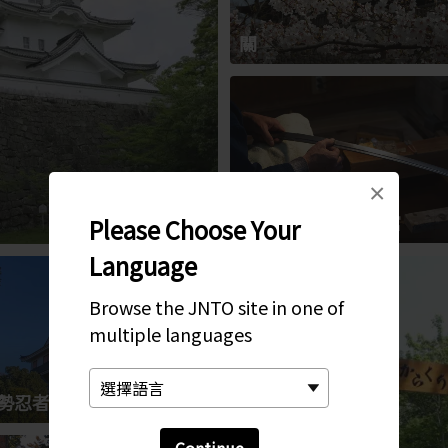
關
×
備前長船刀劍博物館
Please Choose Your
Language
Browse the JNTO site in one of
multiple languages
勢忍者王国