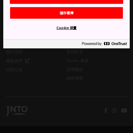
日本會議事務處
常見問題
遊程承攬旅行社品質認證
儲存選擇
日本照片與影片資料庫連
制度
結
Cookie 设置
關於 JNTO
關於我們
私隱政策
Cookie 政策
聯絡我們
使用條款
招標公告
網頁導覽