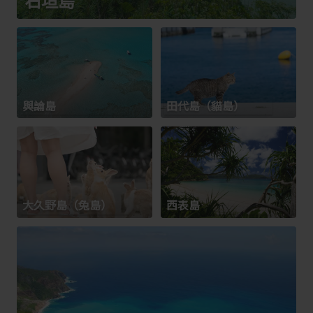
石垣島
與論島
田代島（貓島）
大久野島（兔島）
西表島