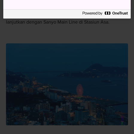
yang membutuhkan waktu perjalanan tiga jam. Gunakan
Sanin Main Line di Stasiun JR Higashi Hagi, kemudian
berpindahlah ke Mine Line di Stasiun Nagatoshi, dan
lanjutkan dengan Sanyo Main Line di Stasiun Asa.