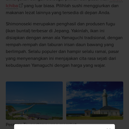
Ichiba
yang luar biasa. Pilihlah sushi menggiurkan dan
makanan lezat lainnya yang tersedia di depan Anda.
Shimonoseki merupakan penghasil dan produsen fugu
(ikan buntal) terbesar di Jepang. Yakinlah, ikan ini
disiapkan dengan aman ala Yamaguchi tradisional, dengan
rempah-rempah dan taburan irisan daun bawang yang
berlimpah. Selalu populer dan hampir selalu ramai, pasar
yang menyenangkan ini menjajakan cita rasa sejati dari
kebudayaan Yamaguchi dengan harga yang wajar.
Perairan Tsunoshima yang memikat