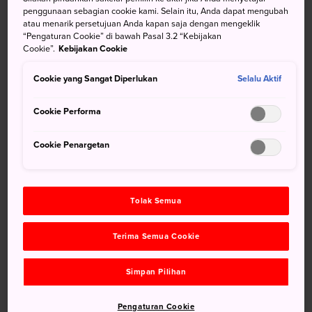
penggunaan sebagian cookie kami. Selain itu, Anda dapat mengubah
Taman Hinoyama, untuk memandang Selat
atau menarik persetujuan Anda kapan saja dengan mengeklik
“Pengaturan Cookie” di bawah Pasal 3.2 “Kebijakan
Kanmon dari atas
Cookie”.
Kebijakan Cookie
Jembatan Tsunoshima yang mengesankan
Cookie yang Sangat Diperlukan
Selalu Aktif
Cookie Performa
Menuju Lokasi
Cookie Penargetan
Shimonoseki dapat dicapai dalam waktu kurang dari
setengah jam dari
Kota Yamaguchi
.
Dari Stasiun Shin-Yamaguchi, naiklah Shinkansen Sanyo
Tolak Semua
menuju Stasiun Shin-Shimonoseki. Dari sana,
berpindahlah ke kereta Sanyo Line menuju Stasiun
Terima Semua Cookie
Shimonoseki.
Simpan Pilihan
Untuk rute yang lebih santai, Anda juga dapat naik kereta
lokal ke Stasiun Shimonoseki dari Stasiun Higashi Hagi,
Pengaturan Cookie