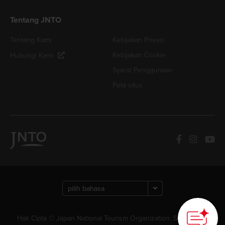
Tentang JNTO
Tentang Kami
Kebijakan Privasi
Kebijakan Cookie
Hubungi Kami
Syarat Penggunaan
Peta situs
How can we
help you?
Hak Cipta © Japan National Tourism Organization. Semua Hak