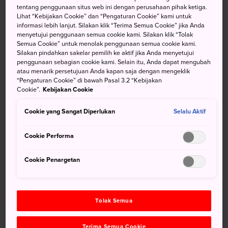
tentang penggunaan situs web ini dengan perusahaan pihak ketiga.
Melihat kilau Sawah Terasering Senmaida pada
Lihat “Kebijakan Cookie” dan “Pengaturan Cookie” kami untuk
saat senja
informasi lebih lanjut. Silakan klik “Terima Semua Cookie” jika Anda
menyetujui penggunaan semua cookie kami. Silakan klik “Tolak
Berendam di air panas sambil melihat laut
Semua Cookie” untuk menolak penggunaan semua cookie kami.
Silakan pindahkan sakelar pemilih ke aktif jika Anda menyetujui
penggunaan sebagian cookie kami. Selain itu, Anda dapat mengubah
atau menarik persetujuan Anda kapan saja dengan mengeklik
“Pengaturan Cookie” di bawah Pasal 3.2 “Kebijakan
Cookie”.
Kebijakan Cookie
Cookie yang Sangat Diperlukan
Selalu Aktif
Cookie Performa
Cookie Penargetan
Menuju Lokasi
Tolak Semua
Rute paling nyaman dari Tokyo adalah perjalanan satu jam
Terima Semua Cookie