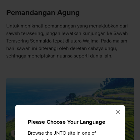
Pemandangan Agung
Untuk menikmati pemandangan yang menakjubkan dari
sawah terasering, jangan lewatkan kunjungan ke Sawah
Terasering Senmaida tepat di utara Wajima. Pada malam
hari, sawah ini diterangi oleh deretan cahaya ungu,
sehingga menciptakan nuansa seperti dunia lain.
×
Please Choose Your Language
Browse the JNTO site in one of