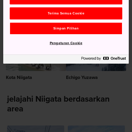
Bunga Sakura Takada
Terima Semua Cookie
Disarankan untuk Anda
Simpan Pilihan
Pengaturan Cookie
Kota Niigata
Echigo Yuzawa
jelajahi Niigata berdasarkan
area