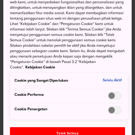
web kami, untuk menyediakan fungsionalitas dan personalisasi yang
Echigo-Yuzawa dan Niigata, dan Hokuriku Shinkansen
ditingkatkan, untuk menayangkan iklan yang ditargetkan, dan untuk
melayani Myoko. Anda dapat mencapai Niigata dengan
memanfaatkan fitur media sosial. Kami dapat membagikan informasi
bus atau mobil melalui jalan tol, atau terbang ke Bandara
tentang penggunaan situs web ini dengan perusahaan pihak ketiga.
Lihat “Kebijakan Cookie” dan “Pengaturan Cookie” kami untuk
Niigata dari sebagian besar bandara domestik.
informasi lebih lanjut. Silakan klik “Terima Semua Cookie” jika Anda
menyetujui penggunaan semua cookie kami. Silakan klik “Tolak
tampilkan detail selengkapnya
Semua Cookie” untuk menolak penggunaan semua cookie kami.
Silakan pindahkan sakelar pemilih ke aktif jika Anda menyetujui
penggunaan sebagian cookie kami. Selain itu, Anda dapat mengubah
atau menarik persetujuan Anda kapan saja dengan mengeklik
“Pengaturan Cookie” di bawah Pasal 3.2 “Kebijakan
Cookie”.
Kebijakan Cookie
jangan lewatkan
Cookie yang Sangat Diperlukan
Selalu Aktif
Bermain ski dan snowboarding di resor ski
Echigo-Yuzawa
Cookie Performa
Terasering sawah penuh warna di Tokamachi
Cookie Penargetan
“Taman Hiburan” sake dengan mesin penjual
sake otomatis dan pemandian sake hangat
Festival Kembang Api Nagaoka dan Festival
Tolak Semua