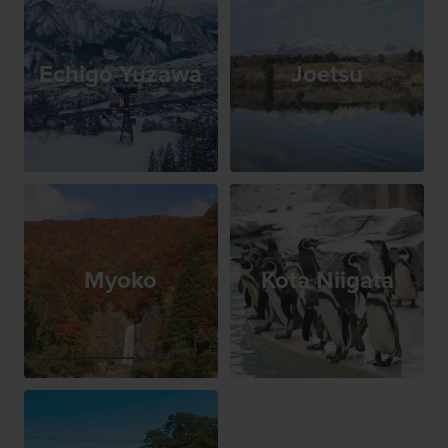
Echigo Yuzawa
Joetsu
Myoko
Kota Niigata