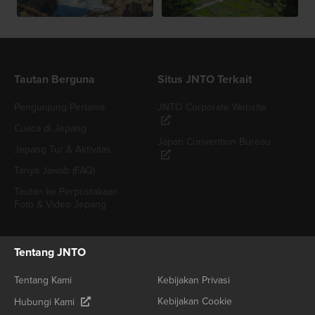
Tautan Berguna
Situs JNTO Terkait
Pengunjung Pertama
JNTO Corporate Website
Cuaca di Jepang
Japan Convention Bureau
Jepang Tur & Aktivitas
Tanya Jawab (FAQ)
Tautan ke Perpustakaan
Foto & Video Jepang
Tentang JNTO
Tentang Kami
Kebijakan Privasi
Kebijakan Cookie
Hubungi Kami