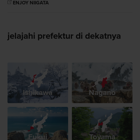
ENJOY NIIGATA
jelajahi prefektur di dekatnya
Ishikawa
Nagano
Fukui
Toyama