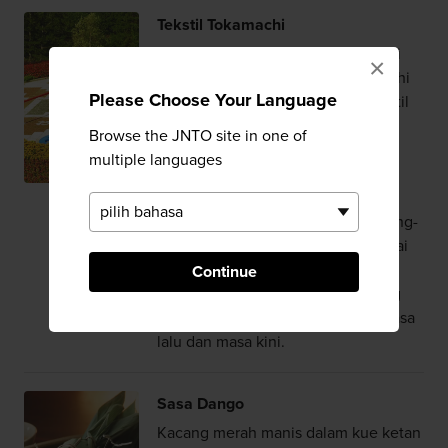
Tekstil Tokamachi
Telah lama dikenal karena produksi
×
kain sutra dan hemp-nya, Tokamachi
Please Choose Your Language
di Niigata terus menghasilkan tekstil
berkualitas tinggi saat ini. Dengan
Browse the JNTO site in one of
menggunakan teknik khusus yang
multiple languages
dikenal sebagai nenshi, kain sutra
mentahnya dipelintir dengan kuat
untuk meratakan teksturnya. Benang-
benang tersebut kemudian diwarnai
dan ditenun menjadi pola-pola
Continue
geometri elegan yang lembut yang
secara alami mengombinasikan masa
lalu dan masa kini.
Sasa Dango
Kacang merah manis dalam kue ketan