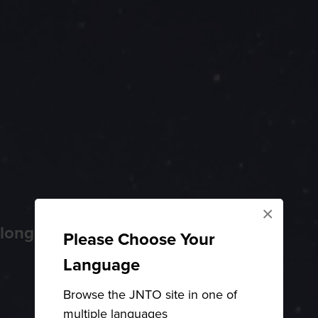
×
 longest suspension bridge
Please Choose Your
Language
Browse the JNTO site in one of
multiple languages