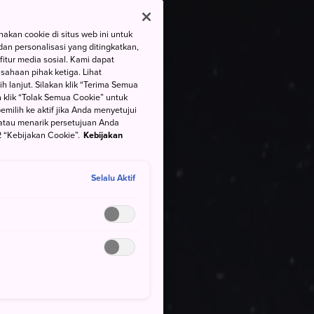
kan cookie di situs web ini untuk
an personalisasi yang ditingkatkan,
itur media sosial. Kami dapat
ahaan pihak ketiga. Lihat
h lanjut. Silakan klik “Terima Semua
 klik “Tolak Semua Cookie” untuk
ilih ke aktif jika Anda menyetujui
atau menarik persetujuan Anda
 “Kebijakan Cookie”.
Kebijakan
Selalu Aktif