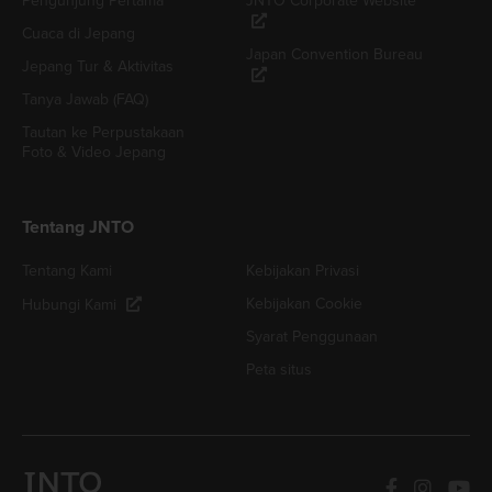
Pengunjung Pertama
JNTO Corporate Website
Cuaca di Jepang
Japan Convention Bureau
Jepang Tur & Aktivitas
Tanya Jawab (FAQ)
Tautan ke Perpustakaan
Foto & Video Jepang
Tentang JNTO
Tentang Kami
Kebijakan Privasi
Kebijakan Cookie
Hubungi Kami
Syarat Penggunaan
Peta situs