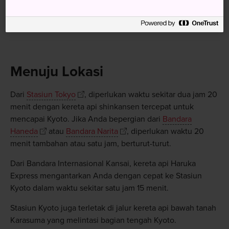
Menuju Lokasi
Dari
Stasiun Tokyo
, diperlukan waktu sekitar dua jam 20
menit dengan kereta api shinkansen tercepat untuk
mencapai Kyoto. Jika Anda bepergian dari
Bandara
Haneda
atau
Bandara Narita
, diperlukan waktu 20
menit tambahan atau satu jam, berturut-turut.
Dari Bandara Internasional Kansai, kereta api Haruka
Express mengantarkan Anda dengan cepat ke Stasiun
Kyoto dalam waktu sekitar satu jam 15 menit.
Stasiun Kyoto juga terletak di jalur kereta api bawah tanah
Karasuma yang melintasi bagian tengah Kyoto.