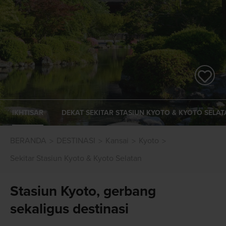
IKHTISAR
DEKAT SEKITAR STASIUN KYOTO & KYOTO SELAT
BERANDA
DESTINASI
Kansai
Kyoto
Sekitar Stasiun Kyoto & Kyoto Selatan
Stasiun Kyoto, gerbang
sekaligus destinasi