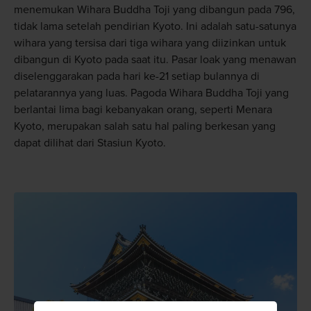
menemukan Wihara Buddha Toji yang dibangun pada 796,
tidak lama setelah pendirian Kyoto. Ini adalah satu-satunya
wihara yang tersisa dari tiga wihara yang diizinkan untuk
dibangun di Kyoto pada saat itu. Pasar loak yang menawan
diselenggarakan pada hari ke-21 setiap bulannya di
pelatarannya yang luas. Pagoda Wihara Buddha Toji yang
berlantai lima bagi kebanyakan orang, seperti Menara
Kyoto, merupakan salah satu hal paling berkesan yang
dapat dilihat dari Stasiun Kyoto.