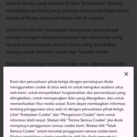
Stasiun Kyoto yang terletak di jalur Shinkansen Tokaido
merupakan gerbang yang nyaman menuju berbagai lokasi
wisata di Kyoto serta kota besar lain di Jepang.
Stasiun ini sendiri merupakan bangunan yang sangat
modern dengan area perbelanjaan dan bersantap yang
sangat luas termasuk seluruh lantai yang disediakan
khusus untuk restoran ramen dan Toserba Isetan.
Stasiun Kyoto juga memiliki teater dan cabang dari hotel
papan atas, Hotel Granvia. Tepat di luar Pintu Keluar
Sentral terdapat Menara Kyoto yang termasyhur dan
Kami dan perusahaan pihak ketiga dengan persetujuan Anda
menjulang setinggi 130 meter serta dapat dilihat dari
menggunakan cookie di situs web ini untuk mengukur audiens situs
web kami, untuk menyediakan fungsionalitas dan personalisasi yang
seluruh kota.
ditingkatkan, untuk menayangkan iklan yang ditargetkan, dan untuk
memanfaatkan fitur media sosial. Kami dapat membagikan informasi
tentang penggunaan situs web ini dengan perusahaan pihak ketiga.
Lihat “Kebijakan Cookie” dan “Pengaturan Cookie” kami untuk
Jangan Lewatkan
informasi lebih lanjut. Silakan klik “Terima Semua Cookie” jika Anda
menyetujui penggunaan semua cookie kami. Silakan klik “Tolak
Semua Cookie” untuk menolak penggunaan semua cookie kami.
Silakan pindahkan sakelar pemilih ke aktif jika Anda menyetujui