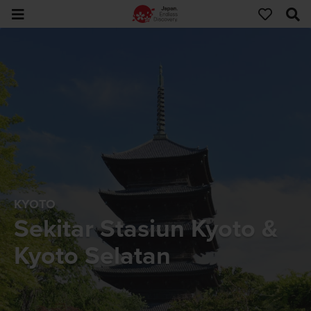
KYOTO
Sekitar Stasiun Kyoto &
Kyoto Selatan