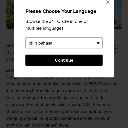
×
Please Choose Your Language
Browse the JNTO site in one of
multiple languages
Jika Anda pergi ke arah utara dari Stasiun Kyoto,
Higashi
Honganji
yang mengesankan tidak akan terlewat dari
pandangan.
Continue
Lebih jauh lagi sepanjang Jalan Shichijo di seberang
Sungai Kamo
terdapat
Museum Nasional Kyoto
,
sebuah bangunan unik dari zaman Meiji (1868-1912) yang
menampung beraneka ragam contoh seni rupa dan
kerajinan tangan Jepang. Bagian sayap baru pada
bangunan tersebut diselesaikan pada 2014. Pameran
khusus di sini dapat menarik perhatian sangat banyak
pengunjung dan kunjungan selama periode waktu ini
memerlukan perencanaan awal.