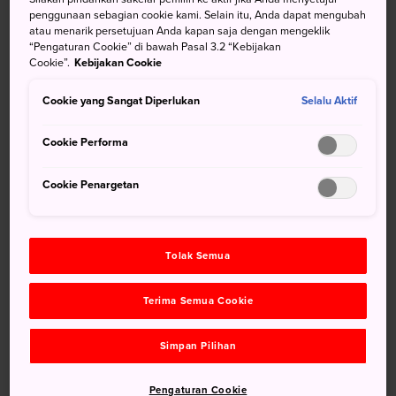
Bangunan Stasiun Kyoto yang futuristik
penggunaan sebagian cookie kami. Selain itu, Anda dapat mengubah
Sejumlah tengara terpenting di Kyoto yang
atau menarik persetujuan Anda kapan saja dengan mengeklik
“Pengaturan Cookie” di bawah Pasal 3.2 “Kebijakan
dapat ditempuh dengan berjalan kaki dari stasiun
Cookie”.
Kebijakan Cookie
Perjalanan sehari yang sempurna dari Stasiun
Kyoto
Cookie yang Sangat Diperlukan
Selalu Aktif
Cookie Performa
Cookie Penargetan
Tolak Semua
Terima Semua Cookie
Simpan Pilihan
Pengaturan Cookie