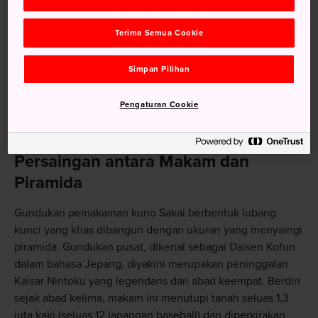
yang makmur pada abad ke-16, kota ini juga tempat
kelahiran ahli teh terkemuka, Sen no Rikyu. Kini Sakai
Terima Semua Cookie
terkenal dengan industri alat dapur (pisau Sakai sangat
dicari oleh para koki) serta pabrik sepeda yang presisi, dan
Simpan Pilihan
terdapat museum yang dipersembahkan untuk kedua
industri tersebut. Meski demikian, daya tarik utama dari
Pengaturan Cookie
wilayah ini adalah situs dari salah satu mausoleum
terbesar di muka bumi.
Persaingan antara Makam dan
Piramida
Gundukan pemakaman kuno Sakai berbentuk lubang
kunci yang khas dibangun dengan ukuran yang menyaingi
piramida. Gundukan pusat, dikenal sebagai Daisen Kofun
dalam bahasa Jepang, diyakini merupakan peninggalan
Kaisar Nintoku yang legendaris dari abad keempat. Berdiri
sejak abad kelima, makam ini menutupi tanah seluas 1,3
juta kaki (seluas 12 lapangan baseball) dan diperkirakan