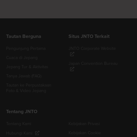
Tautan Berguna
Situs JNTO Terkait
Pengunjung Pertama
JNTO Corporate Website
Cuaca di Jepang
Japan Convention Bureau
Jepang Tur & Aktivitas
Tanya Jawab (FAQ)
Tautan ke Perpustakaan
Foto & Video Jepang
Tentang JNTO
Tentang Kami
Kebijakan Privasi
Kebijakan Cookie
Hubungi Kami