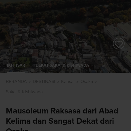
IKHTISAR
DEKAT SAKAI & KISHIWADA
BERANDA
DESTINASI
Kansai
Osaka
Sakai & Kishiwada
Mausoleum Raksasa dari Abad
Kelima dan Sangat Dekat dari