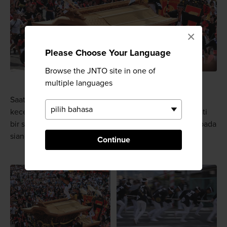
×
Please Choose Your Language
Browse the JNTO site in one of
multiple languages
Saat malam tiba, festival tetap berlanjut (meskipun
kecepatannya berkurang) ketika orang-orang menikmati
bir serta makanan jalanan dan melupakan persaingan pada
siang hari.
Continue