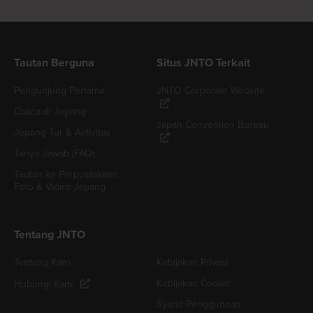
Tautan Berguna
Situs JNTO Terkait
Pengunjung Pertama
JNTO Corporate Website
Cuaca di Jepang
Japan Convention Bureau
Jepang Tur & Aktivitas
Tanya Jawab (FAQ)
Tautan ke Perpustakaan
Foto & Video Jepang
Tentang JNTO
Tentang Kami
Kebijakan Privasi
Kebijakan Cookie
Hubungi Kami
Syarat Penggunaan