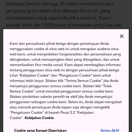
Gerbang Daimon setinggi 25 meter menyambut para
pengunjung ke dalam situs Warisan Dunia ini, yang
didedikasikan untuk agama Buddha esoteris. Susuri
sejarah lebih dari 1.200 tahun di kompleks yang luas dan
damai ini, dengan lebih dari 100 wihara tersebar di seluruh
area.
Kami dan perusahaan pihak ketiga dengan persetujuan Anda
menggunakan cookie di situs web ini untuk mengukur audiens situs
web kami, untuk menyediakan fungsionalitas dan personalisasi yang
ditingkatkan, untuk menayangkan iklan yang ditargetkan, dan untuk
memanfaatkan fitur media sosial. Kami dapat membagikan informasi
Jangan Lewatkan
tentang penggunaan situs web ini dengan perusahaan pihak ketiga.
Lihat “Kebijakan Cookie” dan “Pengaturan Cookie” kami untuk
informasi lebih lanjut. Silakan klik “Terima Semua Cookie” jika Anda
Nikmati malam retret yang tak terlupakan di
menyetujui penggunaan semua cookie kami. Silakan klik “Tolak
salah satu dari 52 wihara yang menawarkan
Semua Cookie” untuk menolak penggunaan semua cookie kami.
akomodasi
Silakan pindahkan sakelar pemilih ke aktif jika Anda menyetujui
penggunaan sebagian cookie kami. Selain itu, Anda dapat mengubah
Manjakan tubuh Anda dengan beberapa sajian
atau menarik persetujuan Anda kapan saja dengan mengeklik
Buddha yang menyehatkan rohani
“Pengaturan Cookie” di bawah Pasal 3.2 “Kebijakan
Cookie”.
Kebijakan Cookie
Kunjungi Wihara Buddha Okunoin dalam gelap
malam tanpa kerumunan orang
Cookie yang Sangat Diperlukan
Selalu Aktif