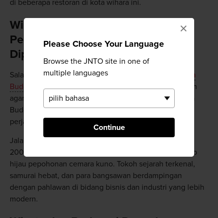
di beberapa restoran di kota wihara ini.
Wihara Buddha Okunoin---
×
Perjalanan yang Layak
Please Choose Your Language
Diperhitungkan
Browse the JNTO site in one of
multiple languages
Salah satu tempat terpenting di Koyasan adalah
Wihara
Buddha Okunoin
, makam biksu Kukai, seorang tokoh
agama yang berpengaruh dan dihormati. Dalam agama
Buddha, hal yang dinilai bukanlah tujuannya, tetapi
perjalanannya.
Continue
Jalan berbatu menuju Okunoin melewati lebih dari
200.000 batu nisan dan tugu peringatan di bawah atap
hijau pepohonan cemara kuno. Tokoh sejarah terkenal,
samurai hebat, dan para bangsawan berdampingan
dengan pahlawan di bidang bisnis dan industri yang lebih
modern.