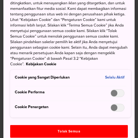
ditingkatkan, untuk menayangkan iklan yang ditargetkan, dan untuk
memanfaatkan fitur media sosial. Kami dapat membagikan informasi
tentang penggunaan situs web ini dengan perusahaan pihak ketiga.
Lihat “Kebijakan Cookie” dan “Pengaturan Cookie” kami untuk
informasi lebih lanjut. Silakan klik “Terima Semua Cookie” jika Anda
Menuju Lokasi
menyetujui penggunaan semua cookie kami. Silakan klik “Tolak
Semua Cookie” untuk menolak penggunaan semua cookie kami.
Silakan pindahkan sakelar pemilih ke aktif jika Anda menyetujui
Semenanjung Boso terletak di bagian selatan Prefektur
penggunaan sebagian cookie kami. Selain itu, Anda dapat mengubah
Chiba dan mudah diakses dari Tokyo menggunakan kereta
atau menarik persetujuan Anda kapan saja dengan mengeklik
api dan mobil. Daerah ini juga mudah diakses dari
“Pengaturan Cookie” di bawah Pasal 3.2 “Kebijakan
Cookie”.
Kebijakan Cookie
Semenanjung Miura
dengan kapal feri dari seberang
Teluk Tokyo.
Cookie yang Sangat Diperlukan
Selalu Aktif
Kereta Api: JR Uchibo Line membentang di sepanjang
pantai barat semenanjung, sedangkan JR Sotobo Line
Cookie Performa
beroperasi di pesisir timur. Untuk mengaksesnya, naiki
Keiyo Line dari Stasiun Tokyo ke Stasiun Soga. Perjalanan
Cookie Penargetan
ini memakan waktu satu atau dua jam, tergantung jarak
perjalanan Anda.
Tolak Semua
Bus: Terdapat bus antar kota dari Stasiun Tokyo ke tujuan