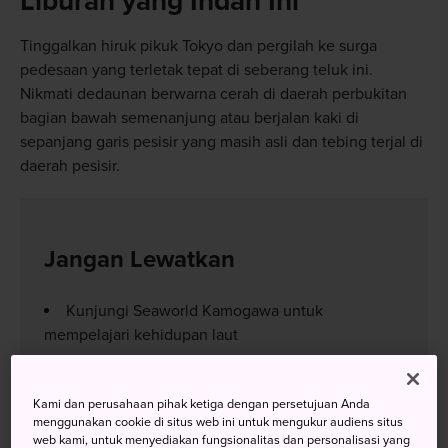
Liburan yang Indah Ini
Tinggalkan hiruk pikuk Tokyo dan pergilah ke surga
pedesaan yang terletak tepat di seberang teluk ini.
Nikmati dedaunan berwarna cerah di daerah perbukitan
bagian bawah semenanjung atau berjalan kaki di
sepanjang garis pesisir yang masih asli dan tebing terjal di
daerah pesisir.
Jangan Lewatkan
Kunjungi Seaworld Kamogawa untuk
mempelajari kehidupan laut
Mencari karang dan kerang di pantai berpasir
Okinoshima
Kami dan perusahaan pihak ketiga dengan persetujuan Anda
Singgah di Mercusuar Nojimazaki untuk
menggunakan cookie di situs web ini untuk mengukur audiens situs
web kami, untuk menyediakan fungsionalitas dan personalisasi yang
menikmati pemandangan panorama laut