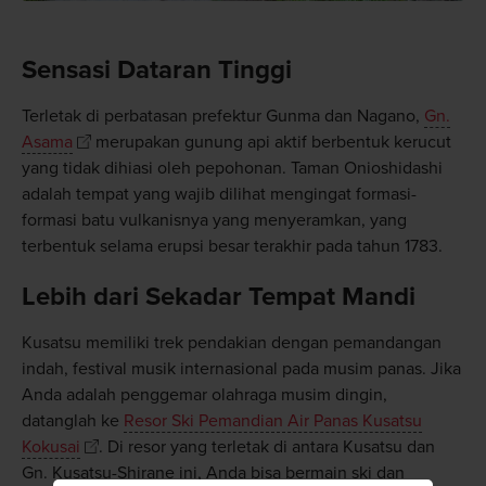
Sensasi Dataran Tinggi
Terletak di perbatasan prefektur Gunma dan Nagano,
Gn.
Asama
merupakan gunung api aktif berbentuk kerucut
yang tidak dihiasi oleh pepohonan. Taman Onioshidashi
adalah tempat yang wajib dilihat mengingat formasi-
formasi batu vulkanisnya yang menyeramkan, yang
terbentuk selama erupsi besar terakhir pada tahun 1783.
Lebih dari Sekadar Tempat Mandi
Kusatsu memiliki trek pendakian dengan pemandangan
indah, festival musik internasional pada musim panas. Jika
Anda adalah penggemar olahraga musim dingin,
datanglah ke
Resor Ski Pemandian Air Panas Kusatsu
Kokusai
. Di resor yang terletak di antara Kusatsu dan
Gn. Kusatsu-Shirane ini, Anda bisa bermain ski dan