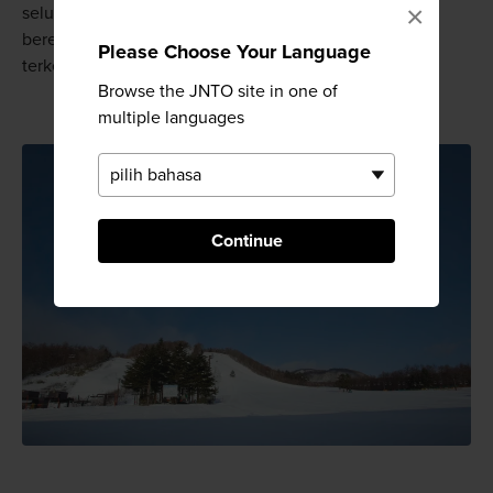
×
seluncur salju, dan kembali untuk bersantai dengan
berendam lama di pemandian-pemandian air panas
Please Choose Your Language
terkenal.
Browse the JNTO site in one of
multiple languages
Continue