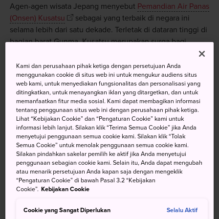
Agen-agen wisata Jepang menyebut
Pemandian Air Panas
(Onsen) Kusatsu
sebagai yang terbaik di negara ini
selama lebih dari satu dekade. Terletak di dataran tinggi di
bagian barat Gunma, Kusatsu merupakan surga bagi
olahraga musim dingin dan pemandian air panas. Air
penyembuh di sini sangat menarik hati pengunjung
Kami dan perusahaan pihak ketiga dengan persetujuan Anda
menggunakan cookie di situs web ini untuk mengukur audiens situs
sedangkan lanskap daerah ini ideal untuk wisata
web kami, untuk menyediakan fungsionalitas dan personalisasi yang
menikmati alam sambil berjalan kaki.
ditingkatkan, untuk menayangkan iklan yang ditargetkan, dan untuk
memanfaatkan fitur media sosial. Kami dapat membagikan informasi
tentang penggunaan situs web ini dengan perusahaan pihak ketiga.
Lihat “Kebijakan Cookie” dan “Pengaturan Cookie” kami untuk
informasi lebih lanjut. Silakan klik “Terima Semua Cookie” jika Anda
Jangan Lewatkan
menyetujui penggunaan semua cookie kami. Silakan klik “Tolak
Semua Cookie” untuk menolak penggunaan semua cookie kami.
Silakan pindahkan sakelar pemilih ke aktif jika Anda menyetujui
Mandi di beberapa pemandian air panas paling
penggunaan sebagian cookie kami. Selain itu, Anda dapat mengubah
terkenal di Jepang
atau menarik persetujuan Anda kapan saja dengan mengeklik
“Pengaturan Cookie” di bawah Pasal 3.2 “Kebijakan
Cookie”.
Kebijakan Cookie
Cookie yang Sangat Diperlukan
Selalu Aktif