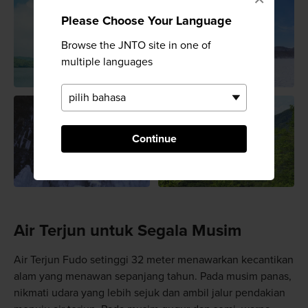
Please Choose Your Language
Browse the JNTO site in one of
multiple languages
Continue
Air Terjun untuk Segala Musim
Air Terjun Fudo setinggi 32 meter menawarkan kecantikan
alam yang menawan sepanjang tahun. Pada musim panas,
nikmati udara yang lebih sejuk dan ambil jalur pendakian