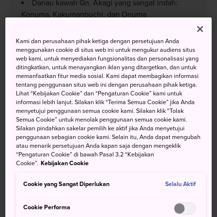
Danau kawah Gn. Akagi yang sangat indah:
Konuma, Kakumanbuchi, dan Onuma
Cita rasa beberapa sajian berbahan dasar babi
yang sangat lezat
Kami dan perusahaan pihak ketiga dengan persetujuan Anda
menggunakan cookie di situs web ini untuk mengukur audiens situs
web kami, untuk menyediakan fungsionalitas dan personalisasi yang
ditingkatkan, untuk menayangkan iklan yang ditargetkan, dan untuk
memanfaatkan fitur media sosial. Kami dapat membagikan informasi
tentang penggunaan situs web ini dengan perusahaan pihak ketiga.
Menuju Lokasi
Lihat “Kebijakan Cookie” dan “Pengaturan Cookie” kami untuk
informasi lebih lanjut. Silakan klik “Terima Semua Cookie” jika Anda
menyetujui penggunaan semua cookie kami. Silakan klik “Tolak
Anda dapat pergi ke Maebashi langsung melalui JR atau
Semua Cookie” untuk menolak penggunaan semua cookie kami.
Silakan pindahkan sakelar pemilih ke aktif jika Anda menyetujui
naik shinkansen kemudian jalur lokal.
penggunaan sebagian cookie kami. Selain itu, Anda dapat mengubah
atau menarik persetujuan Anda kapan saja dengan mengeklik
Dari
Stasiun Tokyo
, gunakan Shinkansen
“Pengaturan Cookie” di bawah Pasal 3.2 “Kebijakan
Joetsu/Hokuriku menuju Stasiun Takasaki, dengan
Cookie”.
Kebijakan Cookie
perjalanan selama satu jam. Dari sana, pilih Ryomo Line
menuju Stasiun Maebashi (15 menit).
Cookie yang Sangat Diperlukan
Selalu Aktif
Sebagai alternatif, Anda dapat menumpang layanan JR
Urban Rapid dari Ueno menuju Maebashi, yang makan
Cookie Performa