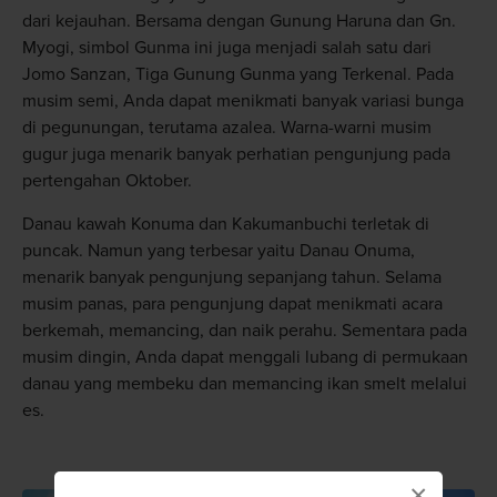
dari kejauhan. Bersama dengan Gunung Haruna dan Gn.
Myogi, simbol Gunma ini juga menjadi salah satu dari
Jomo Sanzan, Tiga Gunung Gunma yang Terkenal. Pada
musim semi, Anda dapat menikmati banyak variasi bunga
di pegunungan, terutama azalea. Warna-warni musim
gugur juga menarik banyak perhatian pengunjung pada
pertengahan Oktober.
Danau kawah Konuma dan Kakumanbuchi terletak di
puncak. Namun yang terbesar yaitu Danau Onuma,
menarik banyak pengunjung sepanjang tahun. Selama
musim panas, para pengunjung dapat menikmati acara
berkemah, memancing, dan naik perahu. Sementara pada
musim dingin, Anda dapat menggali lubang di permukaan
danau yang membeku dan memancing ikan smelt melalui
es.
×