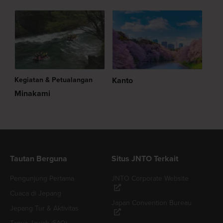
Kegiatan & Petualangan
Kanto
Minakami
Tautan Berguna
Situs JNTO Terkait
Pengunjung Pertama
JNTO Corporate Website
Cuaca di Jepang
Japan Convention Bureau
Jepang Tur & Aktivitas