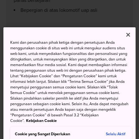
panas bersejarah
Bepergian di atas lokomotif uap asli
Menuju Lokasi
Kami dan perusahaan pihak ketiga dengan persetujuan Anda
menggunakan cookie di situs web ini untuk mengukur audiens situs
web kami, untuk menyediakan fungsionalitas dan personalisasi yang
Takasaki begitu mudah diakses, baik dari Tokyo maupun
ditingkatkan, untuk menayangkan iklan yang ditargetkan, dan untuk
Nagano dengan kereta reguler atau dengan Shinkansen.
memanfaatkan fitur media sosial. Kami dapat membagikan informasi
tentang penggunaan situs web ini dengan perusahaan pihak ketiga.
Dari Tokyo, naiklah kereta JR Shonan-Shinjuku Line atau
Lihat “Kebijakan Cookie” dan “Pengaturan Cookie” kami untuk
JR Takasaki Line menuju Stasiun Takasaki. Anda juga bisa
informasi lebih lanjut. Silakan klik “Terima Semua Cookie” jika Anda
menyetujui penggunaan semua cookie kami. Silakan klik “Tolak
naik Shinkansen Hokuriku atau Joetsu. Anda perlu waktu
Semua Cookie” untuk menolak penggunaan semua cookie kami.
sekitar dua jam dari Tokyo dengan kereta api reguler atau
Silakan pindahkan sakelar pemilih ke aktif jika Anda menyetujui
kurang dari satu jam dari Stasiun Tokyo atau Stasiun
penggunaan sebagian cookie kami. Selain itu, Anda dapat mengubah
atau menarik persetujuan Anda kapan saja dengan mengeklik
Nagano dengan Shinkansen.
“Pengaturan Cookie” di bawah Pasal 3.2 “Kebijakan
Cookie”.
Kebijakan Cookie
Cookie yang Sangat Diperlukan
Selalu Aktif