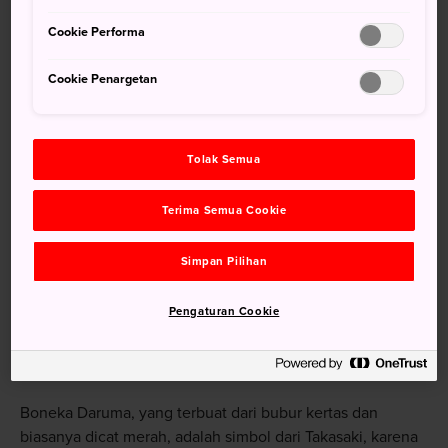
Cookie Performa
Cookie Penargetan
Tolak Semua
Terima Semua Cookie
Danau Haruna
Simpan Pilihan
Pengaturan Cookie
Membeli Boneka, Membuat
Permohonan
Boneka Daruma, yang terbuat dari bubur kertas dan
biasanya dicat merah, adalah simbol dari Takasaki, karena