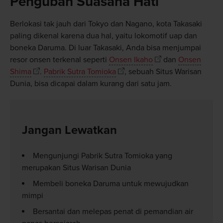
Pengubah Suasana Hati
Berlokasi tak jauh dari Tokyo dan Nagano, kota Takasaki
paling dikenal karena dua hal, yaitu lokomotif uap dan
boneka Daruma. Di luar Takasaki, Anda bisa menjumpai
resor onsen terkenal seperti
Onsen Ikaho
dan
Onsen
Shima
.
Pabrik Sutra Tomioka
, sebuah Situs Warisan
Dunia, bisa dicapai dalam kurang dari satu jam.
Jangan Lewatkan
Mengunjungi Pabrik Sutra Tomioka yang
merupakan Situs Warisan Dunia
Membeli boneka Daruma untuk mewujudkan
mimpi
Bersantai dan melepas penat di pemandian air