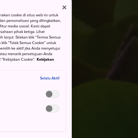
kan cookie di situs web ini untuk
an personalisasi yang ditingkatkan,
itur media sosial. Kami dapat
ahaan pihak ketiga. Lihat
h lanjut. Silakan klik “Terima Semua
 klik “Tolak Semua Cookie” untuk
ilih ke aktif jika Anda menyetujui
atau menarik persetujuan Anda
 “Kebijakan Cookie”.
Kebijakan
Selalu Aktif