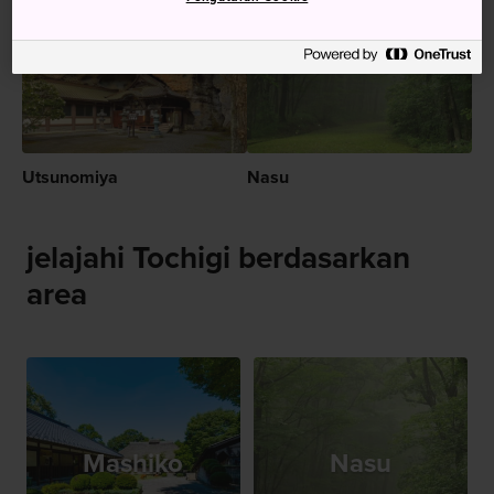
Utsunomiya
Nasu
jelajahi Tochigi berdasarkan
area
Mashiko
Nasu