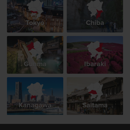
Tokyo
Chiba
Gunma
Ibaraki
Kanagawa
Saitama