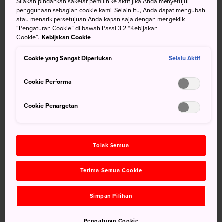
Silakan pindahkan sakelar pemilih ke aktif jika Anda menyetujui
pemandangan yang indah.
penggunaan sebagian cookie kami. Selain itu, Anda dapat mengubah
atau menarik persetujuan Anda kapan saja dengan mengeklik
tampilkan detail selengkapnya
“Pengaturan Cookie” di bawah Pasal 3.2 “Kebijakan
Cookie”.
Kebijakan Cookie
Cookie yang Sangat Diperlukan
Selalu Aktif
jangan lewatkan
Cookie Performa
Kuil dan wihara yang mewah di Nikko
Cookie Penargetan
Pertokoan gyoza yang inventif di Utsunomiya
Wisteria yang mengagumkan di Taman Bunga
Ashikaga
Tolak Semua
Kembali ke Jepang di masa lalu di Taman
Terima Semua Cookie
Budaya Bertema Edo Wonderland
Simpan Pilihan
Disarankan untuk Anda
Pengaturan Cookie