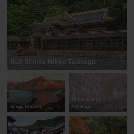
Kuil Shinto Nikko Toshogu
Taman Bunga
Telaga Chuzenji
Ashikaga