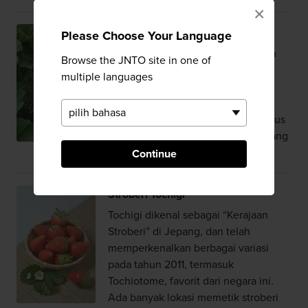
×
Kanpyo
Please Choose Your Language
Serutan labu tipis yang dikeringkan
Browse the JNTO site in one of
dan digunakan dalam berbagai
multiple languages
hidangan. Kanpyo pada umumnya
direndam di dalam dashi dan sake
cuka manis dan kemudian dibungkus
dengan makizushi, sejenis sushi yang
digulung.
Continue
Stroberi Tochigi
Tochigi dikenal sebagai “Kerajaan
Stroberi” di Jepang, dan telah
memperkenalkan berbagai variasi
pada tahun 2011, termasuk
Tochiotome, favorit dari negara ini.
Ada banyak lokasi memetik stroberi