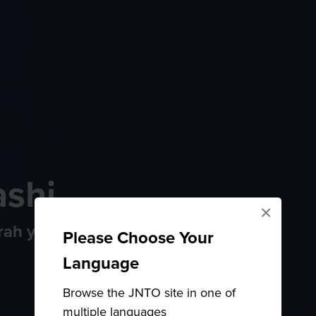
ashi
×
rah yang Kaya
Please Choose Your
Language
Browse the JNTO site in one of
multiple languages