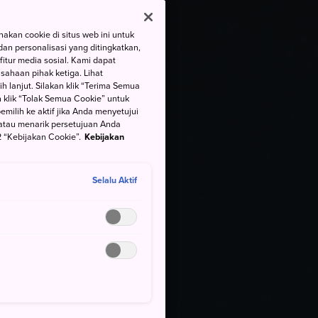
kan cookie di situs web ini untuk
an personalisasi yang ditingkatkan,
itur media sosial. Kami dapat
ahaan pihak ketiga. Lihat
h lanjut. Silakan klik “Terima Semua
 klik “Tolak Semua Cookie” untuk
ilih ke aktif jika Anda menyetujui
atau menarik persetujuan Anda
 “Kebijakan Cookie”.
Kebijakan
Selalu Aktif