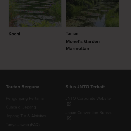
Kochi
Taman
Monet's Garden
Marmottan
Tautan Berguna
Situs JNTO Terkait
Pengunjung Pertama
JNTO Corporate Website
Cuaca di Jepang
Japan Convention Bureau
Jepang Tur & Aktivitas
Tanya Jawab (FAQ)