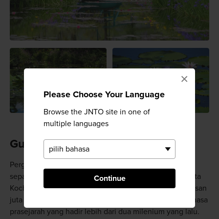
×
Please Choose Your Language
Browse the JNTO site in one of
multiple languages
Gua di Atas Gua
Pergilah menjelajahi gua dalam Sistem Gua Ryuga
sepanjang empat kilometer di Kami. Tidak jauh dari Kota
Continue
Kochi, masuklah ke dunia bawah tanah. Terbentuk ratusan
juta tahun yang lalu, gua ini adalah bukti dari adanya masa
prasejarah yang hadir lebih dari dua milenium yang lalu.