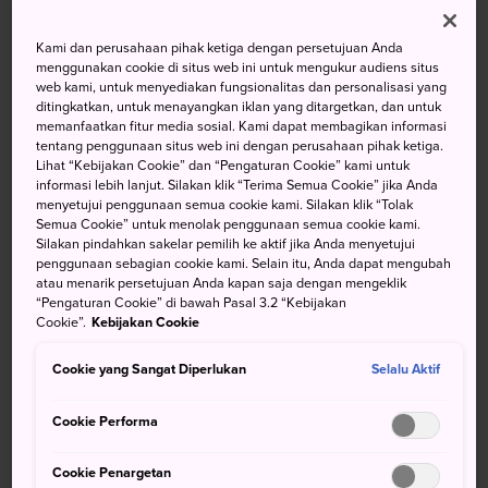
Garden, dan Seni Pembuatan
Kami dan perusahaan pihak ketiga dengan persetujuan Anda
Kertas
menggunakan cookie di situs web ini untuk mengukur audiens situs
web kami, untuk menyediakan fungsionalitas dan personalisasi yang
ditingkatkan, untuk menayangkan iklan yang ditargetkan, dan untuk
Kota Kochi adalah permata Shikoku di Samudra Pasifik.
memanfaatkan fitur media sosial. Kami dapat membagikan informasi
Dengan alam yang berlimpah, gua-gua, dan banyaknya
tentang penggunaan situs web ini dengan perusahaan pihak ketiga.
kesempatan untuk mengembangkan kreativitas, Kota
Lihat “Kebijakan Cookie” dan “Pengaturan Cookie” kami untuk
informasi lebih lanjut. Silakan klik “Terima Semua Cookie” jika Anda
Kochi adalah tambahan yang sangat bagus untuk rencana
menyetujui penggunaan semua cookie kami. Silakan klik “Tolak
perjalanan.
Semua Cookie” untuk menolak penggunaan semua cookie kami.
Silakan pindahkan sakelar pemilih ke aktif jika Anda menyetujui
penggunaan sebagian cookie kami. Selain itu, Anda dapat mengubah
atau menarik persetujuan Anda kapan saja dengan mengeklik
“Pengaturan Cookie” di bawah Pasal 3.2 “Kebijakan
fJangan Lewatkan
Cookie”.
Kebijakan Cookie
Cookie yang Sangat Diperlukan
Selalu Aktif
Menjelajahi gua di Kota Kami
Kenyang dengan harga lokal di Pasar Hirome
Cookie Performa
Menjelajahi bangunan kayu langka Istana Kochi
Cookie Penargetan