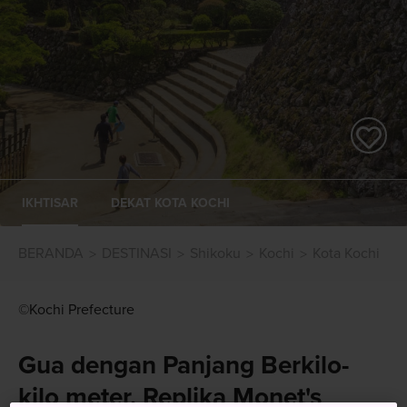
IKHTISAR
DEKAT KOTA KOCHI
BERANDA
DESTINASI
Shikoku
Kochi
Kota Kochi
©Kochi Prefecture
Gua dengan Panjang Berkilo-
kilo meter, Replika Monet's