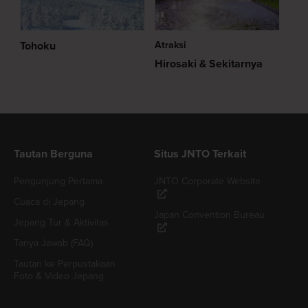
Tohoku
Atraksi
Hirosaki & Sekitarnya
Tautan Berguna
Situs JNTO Terkait
Pengunjung Pertama
JNTO Corporate Website
Cuaca di Jepang
Japan Convention Bureau
Jepang Tur & Aktivitas
Tanya Jawab (FAQ)
Tautan ke Perpustakaan
Foto & Video Jepang