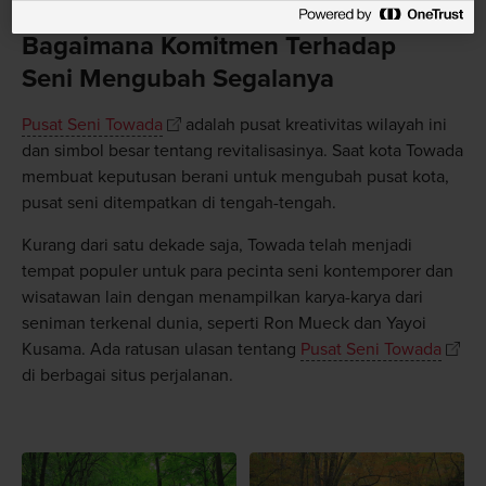
Bagaimana Komitmen Terhadap
Seni Mengubah Segalanya
Pusat Seni Towada
adalah pusat kreativitas wilayah ini
dan simbol besar tentang revitalisasinya. Saat kota Towada
membuat keputusan berani untuk mengubah pusat kota,
pusat seni ditempatkan di tengah-tengah.
Kurang dari satu dekade saja, Towada telah menjadi
tempat populer untuk para pecinta seni kontemporer dan
wisatawan lain dengan menampilkan karya-karya dari
seniman terkenal dunia, seperti Ron Mueck dan Yayoi
Kusama. Ada ratusan ulasan tentang
Pusat Seni Towada
di berbagai situs perjalanan.