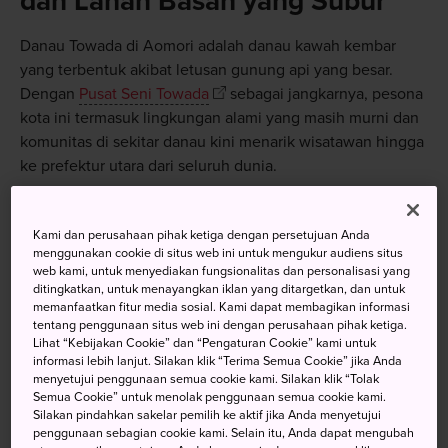
dan Lahan Basah yang Subur
Danau Towada di Aomori adalah danau kawah kembar
yang terbentuk akibat letusan gunung api yang besar.
Dengan
Pusat Seni Towada
sebagai jangkarnya, pesona
kota ini termasuk lingkungan alami yang masih murni dan
komunitas di sekitar danau kini menarik wisatawan hingga
ke prefektur utara dari seluruh dunia.
Kami dan perusahaan pihak ketiga dengan persetujuan Anda
menggunakan cookie di situs web ini untuk mengukur audiens situs
Jangan Lewatkan
web kami, untuk menyediakan fungsionalitas dan personalisasi yang
ditingkatkan, untuk menayangkan iklan yang ditargetkan, dan untuk
memanfaatkan fitur media sosial. Kami dapat membagikan informasi
Khazanah kontemporer yang berani dari Pusat
tentang penggunaan situs web ini dengan perusahaan pihak ketiga.
Seni Towada
Lihat “Kebijakan Cookie” dan “Pengaturan Cookie” kami untuk
informasi lebih lanjut. Silakan klik “Terima Semua Cookie” jika Anda
Keindahan suasana Arus Deras Gunung Oirase
menyetujui penggunaan semua cookie kami. Silakan klik “Tolak
Semua Cookie” untuk menolak penggunaan semua cookie kami.
Menaiki kereta gantung Gn. Hakkoda
Silakan pindahkan sakelar pemilih ke aktif jika Anda menyetujui
penggunaan sebagian cookie kami. Selain itu, Anda dapat mengubah