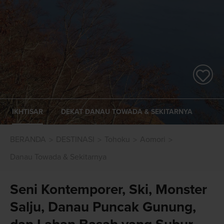
IKHTISAR
DEKAT DANAU TOWADA & SEKITARNYA
BERANDA
DESTINASI
Tohoku
Aomori
Danau Towada & Sekitarnya
Seni Kontemporer, Ski, Monster
Salju, Danau Puncak Gunung,