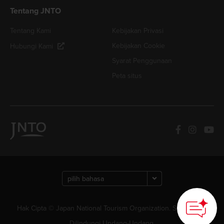
Tentang JNTO
Tentang Kami
Kebijakan Privasi
Kebijakan Cookie
Hubungi Kami
Syarat Penggunaan
Peta situs
Hak Cipta © Japan National Tourism Organization. Semua Hak
Dilindungi Undang-Undang.