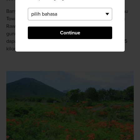
Banyak sekali tempat-tempat indah lain di sekitar Danau
Towada dan di area Gn. Hakkoda. Salah satunya adalah
Rawa-Rawa Tashiro yang terbentuk karena ledakan
Continue
gunung api hampir dua juta tahun silam. Namun Anda
dapat melintasi rawa ini di atas titian kayu sepanjang 1,5
kilometer.