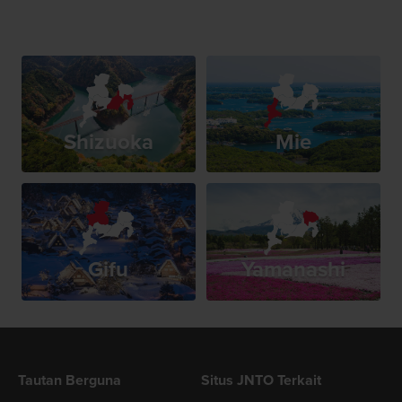
Shizuoka
Mie
Gifu
Yamanashi
Tautan Berguna
Situs JNTO Terkait