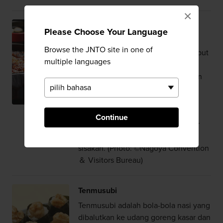
×
Hitsumabushi
Please Choose Your Language
Hidangan dari belut yang semua
Browse the JNTO site in one of
bahan-bahannya, seperti nasi, rumput
multiple languages
laut, belut, dan wasabi disajikan
secara terpisah. Anda mendapatkan
mangkuk kosong, dan mencampur
semuanya sesuai selera Anda.
Langkah terakhirnya adalah
Continue
menuangkan kaldu berbahan dasar
dashi ke bahan-bahan yang Anda
sisakan. (Photo: ©Nagoya Convention
＆ Visitors Bureau)
Tenmusubi
Tenmusubi adalah bola-bola nasi yang
dibalutkan ke udang goreng kasar dan