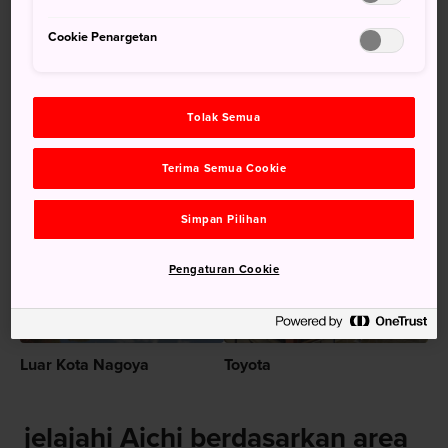
Perayaan Tahun Baru yang semarak dan meriah
Cookie Penargetan
di Osu Kannon
Istana Inuyama, istana asli tertua di Jepang, dan
menjadi Harta Karun Nasional
Tolak Semua
Terima Semua Cookie
Disarankan untuk Anda
Simpan Pilihan
Pengaturan Cookie
Luar Kota Nagoya
Toyota
jelajahi Aichi berdasarkan area