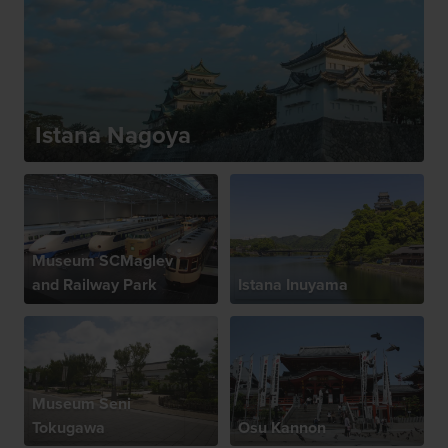
Istana Nagoya
Museum SCMaglev
and Railway Park
Istana Inuyama
Museum Seni
Tokugawa
Osu Kannon