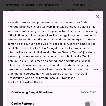
transportasi utama. Perjalanan dengan kereta-kereta
peluru di sana hanya memerlukan waktu 35 menit dari
Kyoto dan 50 menit dari Osaka, dan satu jam 40 menit dari
Tokyo. Aichi memiliki dua bandara, dengan Bandara
Kami dan perusahaan pihak ketiga dengan persetujuan Anda
menggunakan cookie di situs web ini untuk mengukur audiens situs
Nagoya sebagian besar menangani penerbangan
web kami, untuk menyediakan fungsionalitas dan personalisasi yang
domestik, dan Centrair untuk perjalanan internasional.
ditingkatkan, untuk menayangkan iklan yang ditargetkan, dan untuk
memanfaatkan fitur media sosial. Kami dapat membagikan informasi
tampilkan detail selengkapnya
tentang penggunaan situs web ini dengan perusahaan pihak ketiga.
Lihat “Kebijakan Cookie” dan “Pengaturan Cookie” kami untuk
informasi lebih lanjut. Silakan klik “Terima Semua Cookie” jika Anda
menyetujui penggunaan semua cookie kami. Silakan klik “Tolak
Semua Cookie” untuk menolak penggunaan semua cookie kami.
Silakan pindahkan sakelar pemilih ke aktif jika Anda menyetujui
jangan lewatkan
penggunaan sebagian cookie kami. Selain itu, Anda dapat mengubah
atau menarik persetujuan Anda kapan saja dengan mengeklik
“Pengaturan Cookie” di bawah Pasal 3.2 “Kebijakan
Sayap ayam goreng, saus hatcho miso, bahan
Cookie”.
Kebijakan Cookie
makanan yang unik, dan makanan lokal tradisional
lainnya.
Cookie yang Sangat Diperlukan
Selalu Aktif
Chausuyama Kogen, sebuah resor ski yang
Cookie Performa
memiliki lereng sepanjang dua kilometer