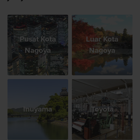
Pusat Kota
Luar Kota
Nagoya
Nagoya
Inuyama
Toyota