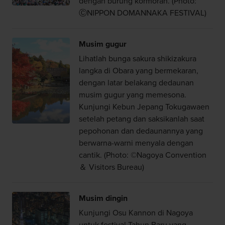
dengan burung kormoran. (Photo:
ⒸNIPPON DOMANNAKA FESTIVAL)
Musim gugur
Lihatlah bunga sakura shikizakura
langka di Obara yang bermekaran,
dengan latar belakang dedaunan
musim gugur yang memesona.
Kunjungi Kebun Jepang Tokugawaen
setelah petang dan saksikanlah saat
pepohonan dan dedaunannya yang
berwarna-warni menyala dengan
cantik. (Photo: ©Nagoya Convention
＆ Visitors Bureau)
Musim dingin
Kunjungi Osu Kannon di Nagoya
untuk festival Tahun Baru yang