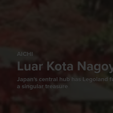
AICHI
Luar Kota Nago
Japan's central hub has Legoland f
a singular treasure