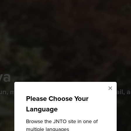
ya
×
un, museums dedicated to road and rail, 
Please Choose Your
Language
Browse the JNTO site in one of
multiple languages