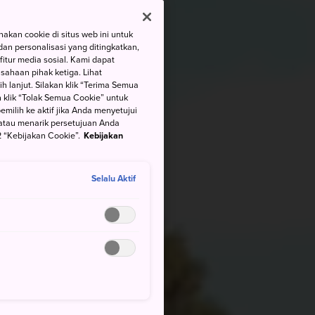
kan cookie di situs web ini untuk
an personalisasi yang ditingkatkan,
itur media sosial. Kami dapat
ahaan pihak ketiga. Lihat
h lanjut. Silakan klik “Terima Semua
 klik “Tolak Semua Cookie” untuk
ilih ke aktif jika Anda menyetujui
atau menarik persetujuan Anda
 “Kebijakan Cookie”.
Kebijakan
Selalu Aktif