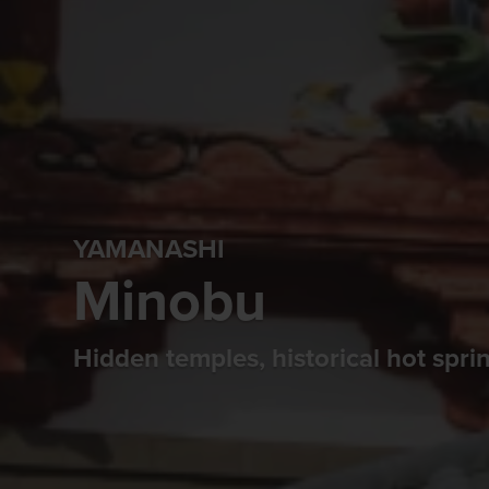
YAMANASHI
Minobu
Hidden temples, historical hot spri