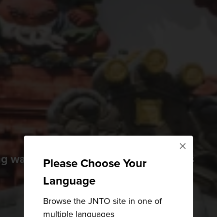
×
ng waters and views of the Japan Alps
Please Choose Your
Language
Browse the JNTO site in one of
multiple languages