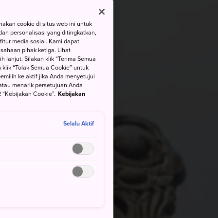
kan cookie di situs web ini untuk
an personalisasi yang ditingkatkan,
itur media sosial. Kami dapat
ahaan pihak ketiga. Lihat
h lanjut. Silakan klik “Terima Semua
 klik “Tolak Semua Cookie” untuk
ilih ke aktif jika Anda menyetujui
atau menarik persetujuan Anda
 “Kebijakan Cookie”.
Kebijakan
Selalu Aktif