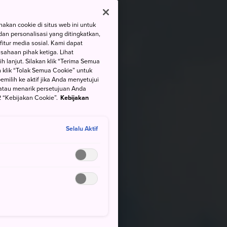
kan cookie di situs web ini untuk
an personalisasi yang ditingkatkan,
itur media sosial. Kami dapat
ahaan pihak ketiga. Lihat
h lanjut. Silakan klik “Terima Semua
 klik “Tolak Semua Cookie” untuk
ilih ke aktif jika Anda menyetujui
atau menarik persetujuan Anda
 “Kebijakan Cookie”.
Kebijakan
Selalu Aktif