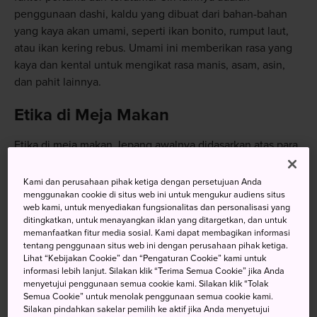
penggunaan dashi, kaldu yang dibuat dari bahan-bahan
yang kaya akan umami, seperti ikan bonito, rumput laut,
atau ikan kering rebus. Umami ini memberikan rasa yang
kaya dan kental untuk mengikat rasa manis, asam, asin,
dan pahit lainnya.
Etika di Meja Makan
Etika di meja makan Jepang awalnya didasarkan atas para
tamu yang menunjukkan apresiasi atas usaha yang
dilakukan tuan rumah. Ini bentuk nyata dari mental
Kami dan perusahaan pihak ketiga dengan persetujuan Anda
“omotenashi” yang dimiliki bersama dalam budaya
menggunakan cookie di situs web ini untuk mengukur audiens situs
web kami, untuk menyediakan fungsionalitas dan personalisasi yang
Jepang. Dengan mengambil langkah di atas dan
ditingkatkan, untuk menayangkan iklan yang ditargetkan, dan untuk
melampaui apa yang diharapkan, baik tuan rumah maupun
memanfaatkan fitur media sosial. Kami dapat membagikan informasi
tamu dapat merasakan pengalaman yang tak terlupakan.
tentang penggunaan situs web ini dengan perusahaan pihak ketiga.
Lihat “Kebijakan Cookie” dan “Pengaturan Cookie” kami untuk
informasi lebih lanjut. Silakan klik “Terima Semua Cookie” jika Anda
Anjuran dan Larangan
menyetujui penggunaan semua cookie kami. Silakan klik “Tolak
Semua Cookie” untuk menolak penggunaan semua cookie kami.
Jangan ragu untuk menyeruput mi Anda.
Silakan pindahkan sakelar pemilih ke aktif jika Anda menyetujui