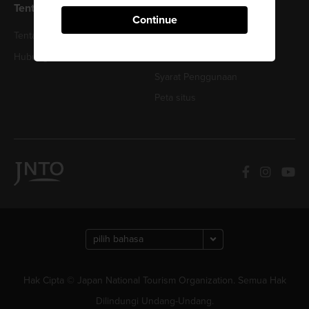
Tentang JNTO
Continue
Tentang Kami
Kebijakan Privasi
Kebijakan Cookie
Hubungi Kami
Syarat Penggunaan
Peta situs
Hak Cipta © Japan National Tourism Organization. Semua Hak
Dilindungi Undang-Undang.