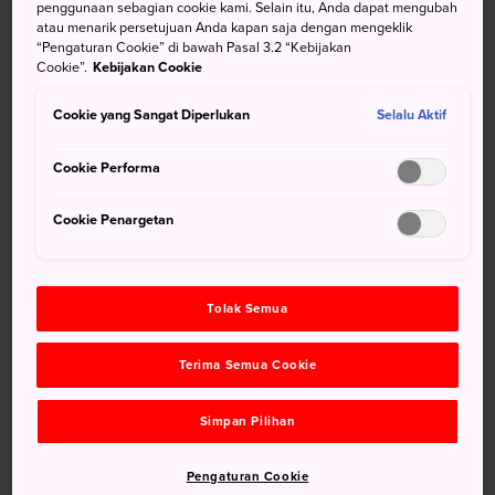
penggunaan sebagian cookie kami. Selain itu, Anda dapat mengubah
Bersemangatlah untuk menghabiskan seluruh makanan
atau menarik persetujuan Anda kapan saja dengan mengeklik
“Pengaturan Cookie” di bawah Pasal 3.2 “Kebijakan
Anda.
Cookie”.
Kebijakan Cookie
Bawalah hidangan yang disajikan ke mulut Anda, bukan
sebaliknya.
Cookie yang Sangat Diperlukan
Selalu Aktif
Bagi-bagi makanan menjadi potongan-potongan yang
Cookie Performa
proporsional sebelum menyuapkannya ke dalam mulut
Anda.
Cookie Penargetan
Jangan mengabaikan tatanan dalam makanan disajikan
(Jangan membuat makanan berantakan atau makan dari
bawah ke atas).
Tolak Semua
Jangan menaruh siku di meja.
Terima Semua Cookie
Jangan makan langsung dari piring untuk bersama
(ambil dahulu, taruh di piring Anda sendiri yang lebih
kecil, lalu nikmati).
Simpan Pilihan
Pengaturan Cookie