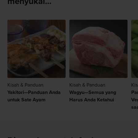
menyukai...
Kisah & Panduan
Kisah & Panduan
Ki
Yakitori—Panduan Anda
Wagyu—Semua yang
Pa
untuk Sate Ayam
Harus Anda Ketahui
Ve
sa