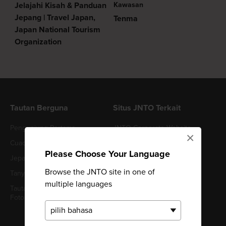
Jelajahi Kisah & Panduan
Kawasan
Jepang | Travel Japan,
Tenma
Japan National Tourism
Organization
Tautan Berguna
Situs JNTO Terkait
Pengunjung Pertama
JNTO Corporate Website
×
Cuaca di Jepang
Japan Convention Bureau
Please Choose Your Language
Jepang Tur & Aktivitas
Browse the JNTO site in one of
Tanya Jawab (FAQ)
multiple languages
Tautan ke Perpustakaan
Foto & Video Jepang