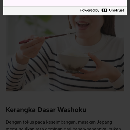
Kerangka Dasar Washoku
Dengan fokus pada keseimbangan, masakan Jepang
memunculkan rasa dominan dari bahan-bahannya, bukan