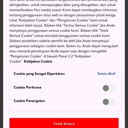
menenangkan lainnya
ditingkatkan, untuk menayangkan iklan yang ditargetkan, dan untuk
memanfaatkan fitur media sosial. Kami dapat membagikan informasi
tentang penggunaan situs web ini dengan perusahaan pihak ketiga.
Lihat “Kebijakan Cookie” dan “Pengaturan Cookie” kami untuk
informasi lebih lanjut. Silakan klik “Terima Semua Cookie” jika Anda
Tempat Ski di Jepang
menyetujui penggunaan semua cookie kami. Silakan klik “Tolak
Semua Cookie” untuk menolak penggunaan semua cookie kami.
Sebagai negara yang dipenuhi pegunungan, Jepang
Silakan pindahkan sakelar pemilih ke aktif jika Anda menyetujui
penggunaan sebagian cookie kami. Selain itu, Anda dapat mengubah
membanggakan banyak puncak gunung yang ideal untuk
atau menarik persetujuan Anda kapan saja dengan mengeklik
olahraga salju musim dingin. Ke mana pun Anda
“Pengaturan Cookie” di bawah Pasal 3.2 “Kebijakan
bepergian di Jepang, musim dingin menghadirkan banyak
Cookie”.
Kebijakan Cookie
butir salju ke pegunungan terdekat, dan dengannya hadir
pula banyak penggemar ski dan
snowboarding.
Cookie yang Sangat Diperlukan
Selalu Aktif
Sebagian besar wisatawan yang berbasis di Tokyo
Cookie Performa
mengunjungi
Nagano
tak jauh dari sana untuk
menikmati ski yang luar biasa dengan akses
Cookie Penargetan
mudah.
Hakuba
adalah tempat populer di antara
beberapa resor lainnya di area ini.
Untuk kesegaran butir salju terbaik dan terluas,
Tolak Semua