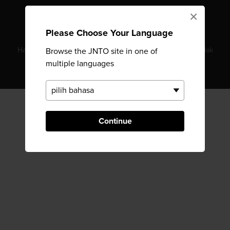
×
Please Choose Your Language
Hak Cipta © Japan National Tourism Organization. Semua Hak
Browse the JNTO site in one of
multiple languages
Dilindungi Undang-Undang.
Continue