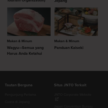
Tourism Organization)
Jepang
Makan & Minum
Makan & Minum
Wagyu—Semua yang
Panduan Kaiseki
Harus Anda Ketahui
Tautan Berguna
Situs JNTO Terkait
Pengunjung Pertama
JNTO Corporate Website
Cuaca di Jepang
Japan Convention Bureau