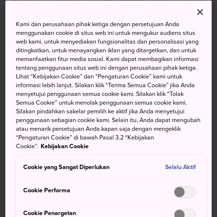
Kami dan perusahaan pihak ketiga dengan persetujuan Anda
menggunakan cookie di situs web ini untuk mengukur audiens situs
web kami, untuk menyediakan fungsionalitas dan personalisasi yang
Restoran yakitori menyajikan setiap bagian ayam, bahkan
ditingkatkan, untuk menayangkan iklan yang ditargetkan, dan untuk
bagian tubuh yang tidak lazim dimakan di Barat. Mulailah
memanfaatkan fitur media sosial. Kami dapat membagikan informasi
tentang penggunaan situs web ini dengan perusahaan pihak ketiga.
dengan memesan negima, ayam daging putih yang
Lihat “Kebijakan Cookie” dan “Pengaturan Cookie” kami untuk
dijadikan sate dengan bawang daun. Sasami wasabi
informasi lebih lanjut. Silakan klik “Terima Semua Cookie” jika Anda
adalah filet ayam daging putih, dibakar sedikit, dan
menyetujui penggunaan semua cookie kami. Silakan klik “Tolak
Semua Cookie” untuk menolak penggunaan semua cookie kami.
disajikan dengan sesendok wasabi di atasnya. Jika Anda
Silakan pindahkan sakelar pemilih ke aktif jika Anda menyetujui
berjiwa petualang, pesanlah sunagimo, ampela atau hati
penggunaan sebagian cookie kami. Selain itu, Anda dapat mengubah
ayam. Hati ayam memiliki tekstur seperti daging sapi, rasa
atau menarik persetujuan Anda kapan saja dengan mengeklik
“Pengaturan Cookie” di bawah Pasal 3.2 “Kebijakan
berasap, dan sangat cocok dimakan dengan cabai.
Cookie”.
Kebijakan Cookie
Shio atau tare
Cookie yang Sangat Diperlukan
Selalu Aktif
Cookie Performa
Cookie Penargetan