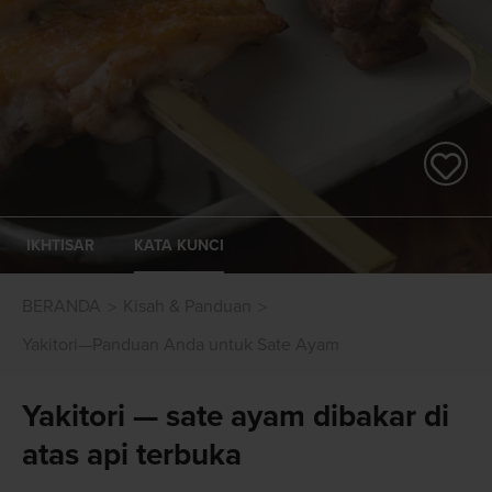
IKHTISAR
KATA KUNCI
BERANDA
Kisah & Panduan
Yakitori—Panduan Anda untuk Sate Ayam
Yakitori — sate ayam dibakar di
atas api terbuka