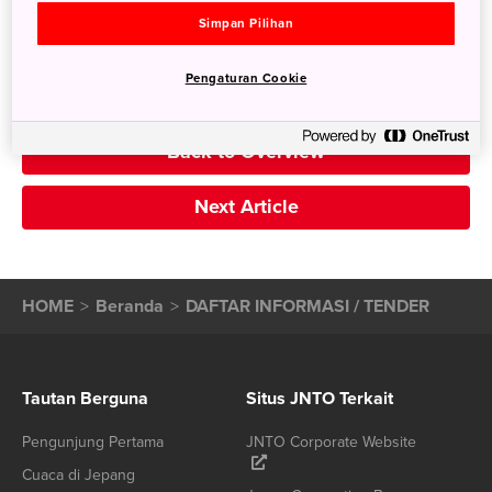
Semua
Simpan Pilihan
Pengaturan Cookie
Previous Article
Back to Overview
Next Article
HOME
Beranda
DAFTAR INFORMASI / TENDER
Tautan Berguna
Situs JNTO Terkait
Pengunjung Pertama
JNTO Corporate Website
Cuaca di Jepang