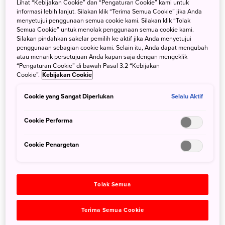
Terlampir informasi awal dalam Bahasa Inggris dan Bahasa
Lihat “Kebijakan Cookie” dan “Pengaturan Cookie” kami untuk
informasi lebih lanjut. Silakan klik “Terima Semua Cookie” jika Anda
Jepang:
menyetujui penggunaan semua cookie kami. Silakan klik “Tolak
Semua Cookie” untuk menolak penggunaan semua cookie kami.
Silakan pindahkan sakelar pemilih ke aktif jika Anda menyetujui
penggunaan sebagian cookie kami. Selain itu, Anda dapat mengubah
[JPN] Notice Proposal Competition(Joint Promotions
atau menarik persetujuan Anda kapan saja dengan mengeklik
Project in the Indonesian Market in FY2024)
“Pengaturan Cookie” di bawah Pasal 3.2 “Kebijakan
Cookie”.
Kebijakan Cookie
[ENG] Notice Proposal Competition(Joint Promotions
Cookie yang Sangat Diperlukan
Selalu Aktif
Project in the Indonesian Market in FY2024)
Cookie Performa
Cookie Penargetan
Cari
Tolak Semua
Terima Semua Cookie
Categories