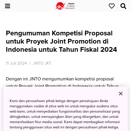
Pengumuman Kompetisi Proposal
untuk Proyek Joint Promotion di
Indonesia untuk Tahun Fiskal 2024
11 Juli 2024
JNTO JKT
Dengan ini JNTO mengumumkan kompetisi proposal
untuk Proyek Joint Promotion di Indonesia untuk Tahun
Fiskal 2024.
Kami dan perusahaan pihak ketiga dengan persetujuan Anda
menggunakan cookie di situs web ini untuk mengukur audiens situs
web kami, untuk menyediakan fungsionalitas dan personalisasi yang
Informasi lengkap mengenai kompetisi proposal ini akan
ditingkatkan, untuk menayangkan iklan yang ditargetkan, dan untuk
segera diumumkan pada bulan juli atau Agustus 2024.
memanfaatkan fitur media sosial. Kami dapat membagikan informasi
tentang penggunaan situs web ini dengan perusahaan pihak ketiga.