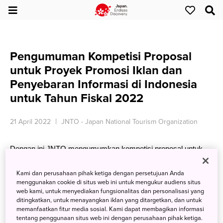
Pengumuman Kompetisi Proposal
untuk Proyek Promosi Iklan dan
Penyebaran Informasi di Indonesia
untuk Tahun Fiskal 2022
21 April 2022
JNTO - Japan National Tourism Organization
Dengan ini JNTO mengumumkan kompetisi proposal untuk
Proyek Promosi Iklan dan Penyebaran Informasi di Indonesia
Kami dan perusahaan pihak ketiga dengan persetujuan Anda
untuk Tahun Fiskal 2022:
menggunakan cookie di situs web ini untuk mengukur audiens situs
web kami, untuk menyediakan fungsionalitas dan personalisasi yang
ditingkatkan, untuk menayangkan iklan yang ditargetkan, dan untuk
memanfaatkan fitur media sosial. Kami dapat membagikan informasi
[1] Implementasi promosi iklan
tentang penggunaan situs web ini dengan perusahaan pihak ketiga.