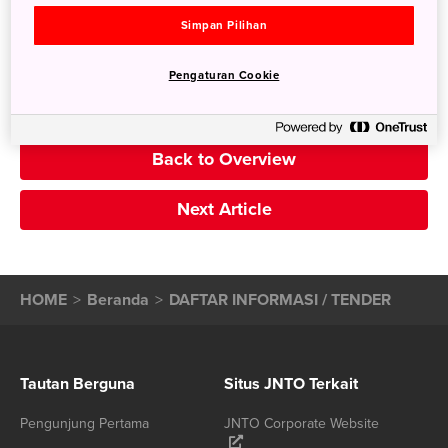
Semua
Simpan Pilihan
Pengaturan Cookie
Previous Article
Back to Overview
Next Article
HOME
Beranda
DAFTAR INFORMASI / TENDER
Tautan Berguna
Situs JNTO Terkait
Pengunjung Pertama
JNTO Corporate Website