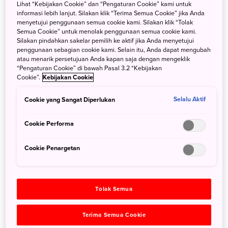
Lihat “Kebijakan Cookie” dan “Pengaturan Cookie” kami untuk
[2] Penyebaran informasi melalui kolaborasi bersama partner
informasi lebih lanjut. Silakan klik “Terima Semua Cookie” jika Anda
menyetujui penggunaan semua cookie kami. Silakan klik “Tolak
Semua Cookie” untuk menolak penggunaan semua cookie kami.
Silakan pindahkan sakelar pemilih ke aktif jika Anda menyetujui
penggunaan sebagian cookie kami. Selain itu, Anda dapat mengubah
Terlampir informasi lengkap dalam Bahasa Inggris dan Bahasa
atau menarik persetujuan Anda kapan saja dengan mengeklik
Jepang.
“Pengaturan Cookie” di bawah Pasal 3.2 “Kebijakan
Cookie”.
Kebijakan Cookie
・
[ENG] Notice of Proposal Competition (Ads and Information
Dissemination Project in FY 2022)
Cookie yang Sangat Diperlukan
Selalu Aktif
・
[JPN] Notice of Proposal Competition (Ads and Information
Cookie Performa
Dissemination Project in FY 2022)
Cookie Penargetan
Cari
Tolak Semua
Terima Semua Cookie
Categories